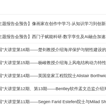
主题报告会预告】像画家在创作中学习-从知识学习到创
主题报告会预告】西门子赋能科研-数字孪生及AI融合加速
强国"大讲堂第16期——楚剑教授介绍海岸保护与韧性建设
强国"大讲堂第15期——杨峻教授介绍海上风电结构动力特
国”大讲堂第14期——英国皇家工程院院士Alistair Bort
强国"大讲堂第12期、第13期——Bentley软件孟文总监
大讲堂第11期——Segen Farid Estefen院士与Milad S