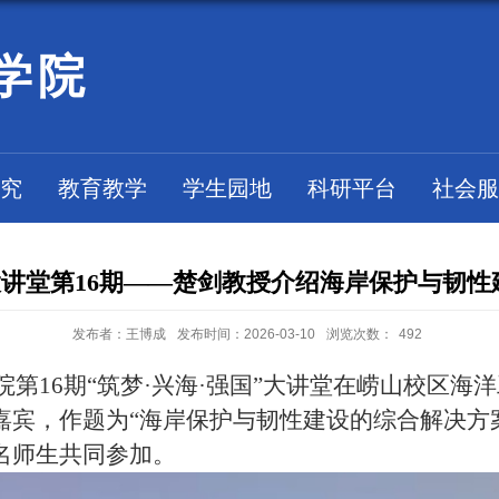
学院
究
教育教学
学生园地
科研平台
社会服
"大讲堂第16期——楚剑教授介绍海岸保护与韧
发布者：王博成
发布时间：2026-03-10
浏览次数：
492
院第
16
期“筑梦
·
兴海
·
强国”大讲堂在崂山校区海
嘉宾，作题为“海岸保护与韧性建设的综合解决方
名师生共同参加。