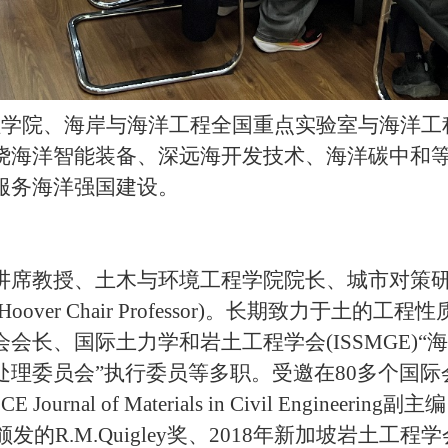
程学院、海岸与海洋工程全国重点实验室与海洋工
绕海洋智能装备、深远海开发技术、海洋碳中和
服务海洋强国建设。
讲席教授、土木与环境工程学院院长、城市对策
Hoover Chair Professor)
。长期致力于土的工程性
会会长、国际土力学和岩土工程学会
(ISSMGE)“
海
处理委员会”执行委员等多职。受邀在
80
多个国际
CE Journal of Materials in Civil Engineering
副主编
颁发的
R.M.Quigley
奖、
2018
年新加坡岩土工程学