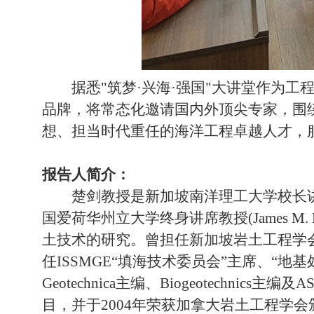
据悉
"
筑梦
·
兴海
·
强国
"
大讲堂作为工
品牌，将常态化邀请国内外顶尖专家，围
想、担当时代重任的海洋工程卓越人才，
报告人简介：
楚剑教授是新加坡南洋理工大学校长
国爱荷华州立大学终身讲席教授
(James M. 
土技术的研究。曾担任新加坡岩土工程学
任
ISSMGE“
填海技术委员会”主席、“地基
Geotechnica
主编、
Biogeotechnics
主编及
AS
目，并于
2004
年荣获加拿大岩土工程学会