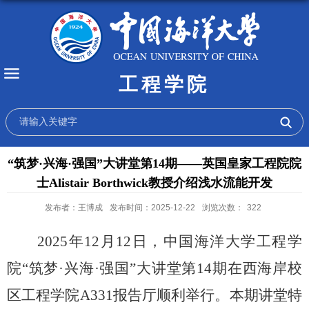
工程学院
“筑梦·兴海·强国”大讲堂第14期——英国皇家工程院院
士Alistair Borthwick教授介绍浅水流能开发
发布者：王博成
发布时间：2025-12-22
浏览次数：
322
2025
年
12
月
12
日，中国海洋大学工程学
院“筑梦
·
兴海
·
强国”大讲堂第
14
期在西海岸校
区工程学院
A331
报告厅顺利举行。本期讲堂特