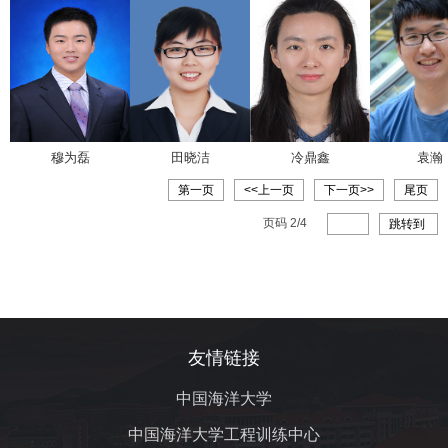
穆为磊
田晓洁
冷鼎鑫
袁瀚
第一页
<<上一页
下一页>>
尾页
页码
2
/
4
跳转到
友情链接
中国海洋大学
中国海洋大学工程训练中心