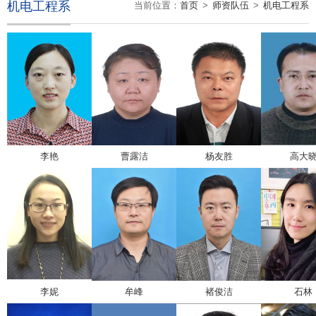
机电工程系
当前位置：
首页
>
师资队伍
>
机电工程系
李艳
曹露洁
杨友胜
高大
李妮
牟峰
褚俊洁
石林