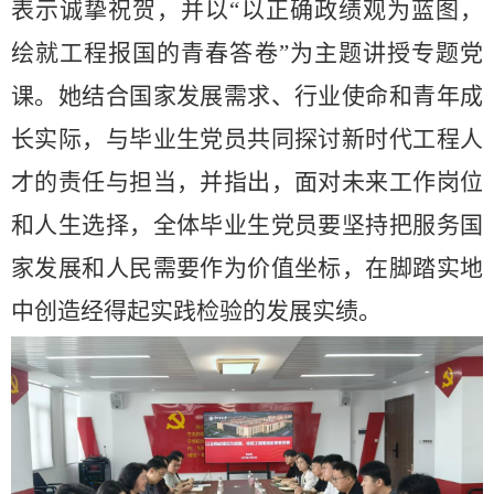
表示诚挚祝贺，并以
“
以正确政绩观为蓝图，
绘就工程报国的青春答卷
”
为
主
题讲授专题
党
课。她结合国家发展需求、行业使命和青年成
长实际，与毕业生党员共同探讨新时代工程人
才的责任与担当
，
并
指出，面对未来工作岗位
和人生选择，全体毕业生党员要坚持把服务国
家发展和人民需要作为价值坐标，在脚踏实地
中创造经得起实践检验的发展实绩。