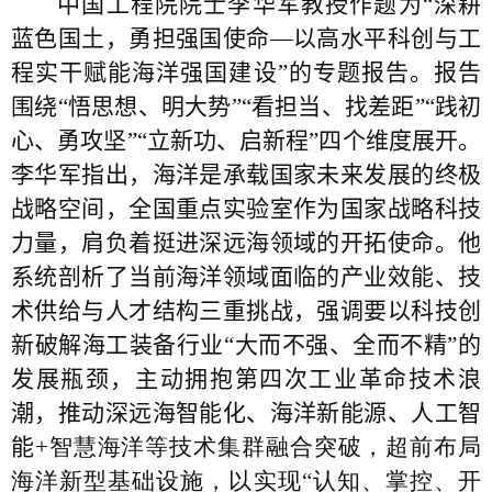
中国工程院院士李华军教授作题为“深耕
蓝色国土
，
勇担强国使命—以高水平科创与工
程实干赋能海洋强国建设”的专题报告。报告
围绕“悟思想、明大势”“看担当、找差距”“践初
心、勇攻坚”“立新功、启新程”四个维度展开。
李华军指出，海洋是承载国家未来发展的终极
战略空间，
全国重点实验室
作为国家战略科技
力量，肩负着挺进深远海领域的开拓使命。他
系统剖析了当前海洋领域面临的产业效能、技
术供给与人才结构三重挑战，强调要以科技创
新破解
海工装备行业
“大而不强、全而不精”的
发展瓶颈，主动拥抱第四次工业革命技术浪
潮，推动深远海智能化、海洋新能源、人工智
能
+
智慧海洋等技术集群融合突破，超前布局
海洋新型基础设施，以实现“认知、掌控、开