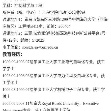
学科：控制科学与工程
所在系（所、中心）：工程学院自动化及测控系
通讯地址
1
：青岛市黄岛区三沙路
1299
号中国海洋大学（西海
岸校区）工程楼
B411
室，邮编：
266404
通讯地址
2
：三亚市崖州湾科技城深海科技创新公共平台
8
号
楼
712
室，邮编：
572025
电子信箱：
songdalei@ouc.edu.cn
教育经历
：
1989.09-1993.07
哈尔滨工业大学工业电气自动化专业，获工
学学士
1993.09-1996.03
哈尔滨工业大学电力传动及自动化专业，获
工学硕士
1996.03-1999.07
哈尔滨工业大学机械电子工程专业，获工学
博士
2005.09-2008.11
加拿大
Royal Roads University
，
Executive
Management
专业，获工商管理硕士学位