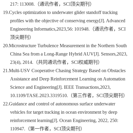
217: 113008.
（通讯作者，
SCI
顶尖期刊）
19.
Cycles optimization to underwater glider standoff tracking
profiles with the objective of conserving energy[J]. Advanced
Engineering Informatics,2023,56: 101948.
（通讯作者，
SCI
顶尖期刊）
20.
Microstructure Turbulence Measurement in the Northern South
China Sea from a Long-Range Hybrid AUV[J]. Sensors,2023,
23(4), 2014.
（共同通讯作者，
SCI
权威期刊）
21.
Multi-USV Cooperative Chasing Strategy Based on Obstacles
Assistance and Deep Reinforcement Learning on Automation
Science and Engineering[J]. IEEE Transactions,2023,
10.1109/TASE.2023.3319510.
（第三作者，
SCI
顶尖期刊）
22.
Guidance and control of autonomous surface underwater
vehicles for target tracking in ocean environment by deep
reinforcement learning[J]. Ocean Engineering, 2022, 250:
110947.
（第一作者，
SCI
顶尖期刊）