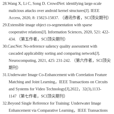
28.
Wang X, Li C, Song D. CrowdNet: identifying large-scale
malicious attacks over android kernel structures[J]. IEEE
Access, 2020, 8: 15823-15837.
（通讯作者，
SCI
顶尖期刊）
29.
Extensible image object co-segmentation with sparse
cooperative relations[J]. Information Sciences, 2020, 521: 422-
434.
（第五作者，
SCI
顶尖期刊）
30.
CascNet: No-reference saliency quality assessment with
cascaded applicability sorting and comparing network[J].
Neurocomputing, 2021, 425: 231-242.
（第六作者，
SCI
顶尖
期刊）
31.
Underwater Image Co-Enhancement with Correlation Feature
Matching and Joint Learning
，
IEEE Transactions on Circuits
and Systems for Video Technology[J],2022
，
32(3),1133-
1147
（第七作者，
SCI
顶尖期刊）
32.
Beyond Single Reference for Training: Underwater Image
Enhancement via Comparative Learning
，
IEEE Transactions