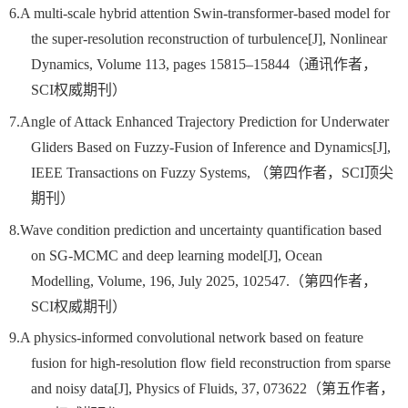
6.
A multi-scale hybrid attention Swin-transformer-based model for
the super-resolution reconstruction of turbulence[J], Nonlinear
Dynamics, Volume 113, pages 15815–15844
（通讯作者，
SCI
权威期刊）
7.
Angle of Attack Enhanced Trajectory Prediction for Underwater
Gliders Based on Fuzzy-Fusion of Inference and Dynamics[J],
IEEE Transactions on Fuzzy Systems,
（第四作者，
SCI
顶尖
期刊）
8.
Wave condition prediction and uncertainty quantification based
on SG-MCMC and deep learning model[J], Ocean
Modelling
,
Volume, 196, July 2025, 102547.
（第四作者，
SCI
权威期刊）
9.
A physics-informed convolutional network based on feature
fusion for high-resolution flow field reconstruction from sparse
and noisy data[J], Physics of Fluids, 37, 073622
（第五作者，