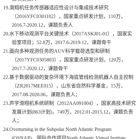
19.
滑翔机任务传感器适应性设计与集成技术研究
（
2016YFC0301102
），国家重点研发计划，
110
万，
2016.7-2020.12
，课题负责人
20.
水下移动观测平台关键技术（
2017ASKJ01-01
），国家实
验室项目；
52.8
万，
2017.6-2019.12
，课题骨干
21.
面向多种观测任务的
AUV
科学载荷选型和研制
（
2017YFC0305803
），国家重点研发计划，
120
万，
2017.7-2020.12
，课题骨干
22.
基于数据驱动的复杂环境下海底管线检测机器人自主控制
（
ZR2017MEE015
），山东省自然科学基金，
15
万，
2017.08-2020.06
，课题负责人；
23.
声学滑翔机系统研制（
2012AA091004
），国家高技术研究
发展计划
(863
计划
)
，
749
万，
2012.01-2015.12
，课题负责
人；
24.
Overturning in the Subpolar North Atlantic Program
(OSNAP)
，国际合作项目
North Atlantic Virtual Institute