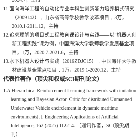
11.
面向海洋工程的自动化专业本科生创新能力培养模式研究
（
2009142
）
，
山东省高等学校教学改革项目
，
3
万，
2010.1-2011.12
，主持
12.
追求理解的项目式工程教育课设计与实践——以“机器人创
新工程实践”课为例，
中国海洋大学教师教学发展基金项
目
，
1
万，
2020.7-2021.6
，主持
13.
水下机器人设计与实践（
2019ZDJC15
）
，中国海洋大学教
材建设基金重点项目，
1
万，
2019.1-2020.12
，主持
代表性著作（顶尖和权威
SCI
期刊论文）
1.
A Hierarchical Reinforcement Learning framework with imitation
learning and Bayesian Actor–Critic for distributed Unmanned
Underwater Vehicle encirclement in dynamic maritime
environments[J], Engineering Applications of Artificial
Intelligence, 162 (2025) 112214.
（通讯作者，
SCI
顶尖期
刊）