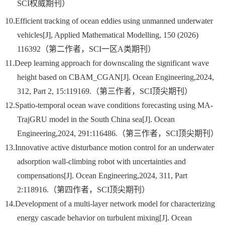
SCI
权威期刊）
10.
Efficient tracking of ocean eddies using unmanned underwater
vehicles[J], Applied Mathematical Modelling, 150 (2026)
116392
（第二作者，
SCI
一区
A
类期刊）
11.
Deep learning approach for downscaling the significant wave
height based on CBAM_CGAN[J]. Ocean Engineering,2024,
312, Part 2, 15:119169.
（第三作者，
SCI
顶尖期刊）
12.
Spatio-temporal ocean wave conditions forecasting using MA-
TrajGRU model in the South China sea[J]. Ocean
Engineering,2024, 291:116486.
（第三作者，
SCI
顶尖期刊）
13.
Innovative active disturbance motion control for an underwater
adsorption wall-climbing robot with uncertainties and
compensations[J]. Ocean Engineering,2024, 311, Part
2:118916.
（第四作者，
SCI
顶尖期刊）
14.
Development of a multi-layer network model for characterizing
energy cascade behavior on turbulent mixing[J]. Ocean