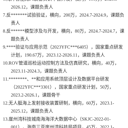
2026.12
，课题负责人
7.
反
*******
试验验证，横向，
200
万，
2024.7-2024.9
，课题负
责人
8.
反
******
模型涉及与开发，横向，
80
万，
2024.7-2024.7
，课
题负责人
9.
****
验证与应用示范（
2023YFC***6405
），国家重点研发
计划，
190.67
万，
2023.12-2026.11
，课题负责人
10.
ROV
管道巡检运动控制方法及仿真研究，横向，
40
万，
2023.11-2024.3
，课题负责人
11.
********
、
**
和应用系统顶层设计及数据平台研发
（
2022YFC***3301
），国家重点研发计划，
50
万，
2023.2-2026.1
，课题骨干
12.
无人艇海上发射接收装置研制，横向，
60
万，
2023.1-
2025.12
，课题负责人
13.
崖州湾科技城南海海洋大数据中心（
SKJC-2022-01-
001
），海南三亚崖州湾科技局项目，
45
万，
2022.1-