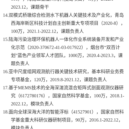
2023.12
，课题骨干
14.
双模式桥墩综合检测水下机器人关键技术及产业化，青岛
西海岸新区科技计划自主创新重大专项项目（
2020-8
），
100
万，
2021.1-2022.12
，课题负责人
15.
陆海污染治理环保机器人一体化作业系统装备开发和产业
化示范（
2020-370672-41-03-017922
），烟台市“双百计
划”蓝色产业领军人才团队，
1000
万，
2020.4-2023.3
，课
题负责人
16.
亚中尺度组网观测航行器关键技术研究，基本科研业务费
专项基金，
120
万，
2019.8-2021.12
，课题负责人
17.
基于
MEMS
技术的全海深湍流混合矩阵式剖面观测仪器研
究（
6172780176
），国家自然科学基金，
100
万，
2018.1-
2022.12
，模块负责人
18.
面向全球深海大洋的智能浮标（
41527901
），国家自然科
学基金重大科研仪器研制项目，
90
万，
2016.1-2022.12
，
模块负责人