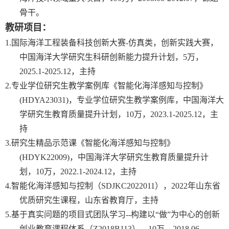
骨干。
教研
项目：
1.
国际海洋工程装备科技创新大赛
-
仿真类，创新实践大赛，
中国海洋大学研究生科研创新能力提升计划，
5
万，
2025.1-2025.12
，主持
2.
专业学位研究生教学案例库《智能化海洋感知与控制》
(HDYA23031)
，专业学位研究生教学案例库，中国海洋大
学研究生教育质量提升计划，
1
0
万，
2023.1-2025.12
，主
持
3.
研究生精品示范课《智能化海洋感知与控制》
(HDYK22009)
，中国海洋大学研究生教育质量提升计
划，
1
0
万，
2022.1-2024.12
，主持
4.
智能化海洋感知与控制（
SDJKC2022011
），
2022
年山东省
优质研究生课程，山东省教育厅，主持
5.
基于真实问题的项目式团队学习
--
构建以“做”为中心的创新
创业教育课程体系（
Z2018B113
）
，
1
0
万，
2018.06-