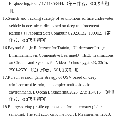
Engineering,2024,11:111353444.
（第三作者，
SCI
顶尖期
刊）
15.
Search and tracking strategy of autonomous surface underwater
vehicle in oceanic eddies based on deep reinforcement
learning[J]. Applied Soft Computing,2023,132: 109902.
（第一
作者，
SCI
顶尖期刊）
16.
Beyond Single Reference for Training: Underwater Image
Enhancement via Comparative Learning[J]. IEEE Transactions
on Circuits and Systems for Video Technology,2023, 33(6):
2561-2576.
（通讯作者，
SCI
顶尖期刊）
17.
Pursuit-evasion game strategy of USV based on deep
reinforcement learning in complex multi-obstacle
environment[J]. Ocean Engineering,2023, 273: 114016.
（通讯
作者，
SCI
顶尖期刊）
18.
Energy-saving profile optimization for underwater glider
sampling: The soft actor critic method[J]. Measurement,2023,