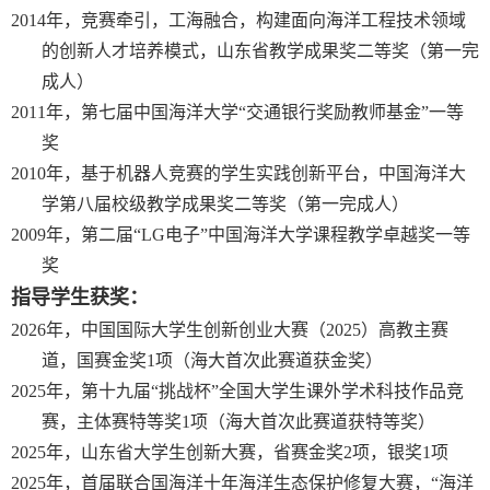
2014
年，竞赛牵引，工海融合，构建面向海洋工程技术领域
的创新人才培养模式，山东省教学成果奖二等奖（第一完
成人）
2011
年，第七届中国海洋大学“交通银行奖励教师基金”一等
奖
2010
年，基于机器人竞赛的学生实践创新平台，中国海洋大
学第八届校级教学成果奖二等奖（第一完成人）
2009
年，第二届“
LG
电子”中国海洋大学课程教学卓越奖一等
奖
指导学生获奖：
2
026
年，中国国际大学生创新创业大赛（
2
025
）高教主赛
道，国赛金奖
1
项（海大首次此赛道获金奖）
2025
年，第十九届“挑战杯”全国大学生课外学术科技作品竞
赛，主体赛特等奖
1
项（海大首次此赛道获特等奖）
2
025
年，
山东省大学生创新大赛
，省赛金奖
2
项，银奖
1
项
2
025
年，首届联合国海洋十年海洋生态保护修复大赛，“海洋