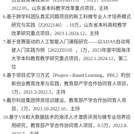
2022.05
，山东省本科教学改革重点项目，主持
6.
基于跨学科团队真实问题项目的新工科微专业人才培养模式
研究与实践（
Z2022146
）
，
1
0
万
，山东省本科高校教学
改革研究重点项目，
2023.1-2024.12
，主持
7.
基于竞赛驱动的人工智能入门课程研究——以
ADAS
自动驾
驶入门实践为例（
2022ZD19
），
1
万，
2023
年度中国海洋
大学本科教育教学研究重点项目，
2022.1-2024.12
，第二
位
8.
基于项目式学习方式（
Project—Based Learning
，
PBL
）的创
新创业教育改革与实践，教育部产学合作协同育人项目，
5
万，
2021.3-2022.3
，主持
9.
戴尔科技集团师资培训建设，教育部产学合作协同育人项
目，
2
万，
2021.10-2022.10
，主持
10.
基于
VR
和大数据技术的海洋人才潜质评测与微专业培养应
用研究，教育部产学合作协同育人项目，
0
.5
万，
2022.8-
2024.7
，主持