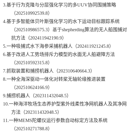
3.
基于行为克隆与分层强化学习的多
UUV
协同围捕策略
（
202510992539.8
）
4.
基于多智能体贝叶斯强化学习的水下运动目标跟踪系统
（
202510986575.3
）
基于
shepherding
算法的无人船围捕对
抗方法（
202411942190.9
）
5.
一种吸捕式水下海参采捕机器人（
202411921245.8
）
6.
基于改进人工势场排斥力模型的水面无人船避障方法
（
202510592315.8
）
7.
抓取装置和捕捞机器人（
202310640664.3
）
8.
一种全海深驱动一体化对转桨无轴轮缘推进装置
（
202510624166.9
）
9.
捕捞机器人（
202311432048.5
）
10.
一种海洋牧场生态养护型紫外线柔性净网机器人及其净网
方法（
202311432048.5
）
11.
一种
MEMS
陀螺仪运行参数自动标定方法及系统
（
202510271788.8
）