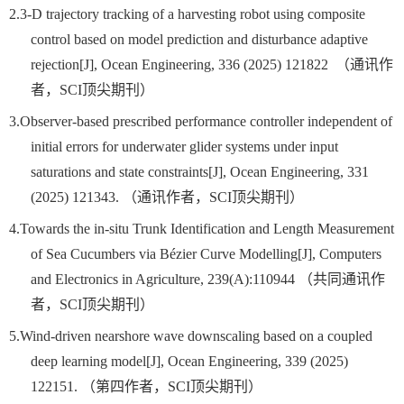
2.
3-D trajectory tracking of a harvesting robot using composite
control based on model prediction and disturbance adaptive
rejection[J], Ocean Engineering, 336 (2025) 121822
（通讯作
者，
SCI
顶尖期刊）
3.
Observer-based prescribed performance controller independent of
initial errors for underwater glider systems under input
saturations and state constraints[J], Ocean Engineering, 331
(2025) 121343.
（通讯作者，
SCI
顶尖期刊）
4.
Towards the in-situ Trunk Identification and Length Measurement
of Sea Cucumbers via Bézier Curve Modelling[J], Computers
and Electronics in Agriculture, 239(A):110944
（共同通讯作
者，
SCI
顶尖期刊）
5.
Wind-driven nearshore wave downscaling based on a coupled
deep learning model[J], Ocean Engineering, 339 (2025)
122151.
（第四作者，
SCI
顶尖期刊）