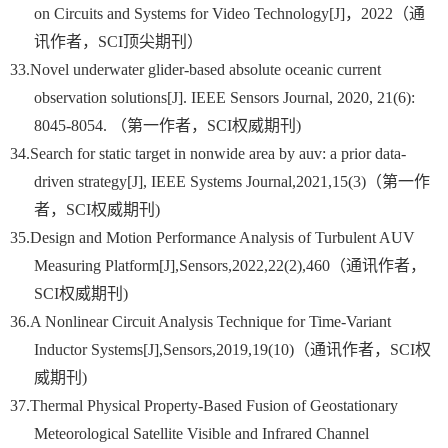
on Circuits and Systems for Video Technology[J]
，
2022
（通
讯作者，
SCI
顶尖期刊）
33.
Novel underwater glider-based absolute oceanic current
observation solutions[J]. IEEE Sensors Journal, 2020, 21(6):
8045-8054.
（第一作者，
SCI
权威期刊
)
34.
Search for static target in nonwide area by auv: a prior data-
driven strategy[J], IEEE Systems Journal,2021,15(3)
（第一作
者，
SCI
权威期刊
)
35.
Design and Motion Performance Analysis of Turbulent AUV
Measuring Platform[J],Sensors,2022,22(2),460
（通讯作者，
SCI
权威期刊
)
36.
A Nonlinear Circuit Analysis Technique for Time-Variant
Inductor Systems[J],Sensors,2019,19(10)
（通讯作者，
SCI
权
威期刊
)
37.
Thermal Physical Property-Based Fusion of Geostationary
Meteorological Satellite Visible and Infrared Channel