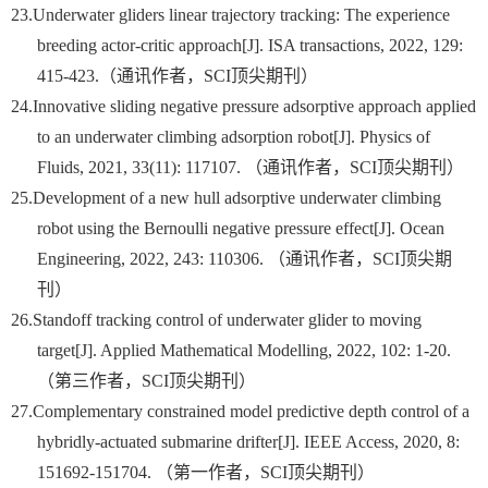
23.
Underwater gliders linear trajectory tracking: The experience
breeding actor-critic approach[J]. ISA transactions, 2022, 129:
415-423.
（通讯作者，
SCI
顶尖期刊）
24.
Innovative sliding negative pressure adsorptive approach applied
to an underwater climbing adsorption robot[J]. Physics of
Fluids, 2021, 33(11): 117107.
（通讯作者，
SCI
顶尖期刊）
25.
Development of a new hull adsorptive underwater climbing
robot using the Bernoulli negative pressure effect[J]. Ocean
Engineering, 2022, 243: 110306.
（通讯作者，
SCI
顶尖期
刊）
26.
Standoff tracking control of underwater glider to moving
target[J]. Applied Mathematical Modelling, 2022, 102: 1-20.
（第三作者，
SCI
顶尖期刊）
27.
Complementary constrained model predictive depth control of a
hybridly-actuated submarine drifter[J]. IEEE Access, 2020, 8:
151692-151704.
（第一作者，
SCI
顶尖期刊）