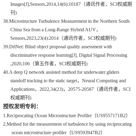
Images[J],Sensors,2014,14(6):10187
（通讯作者，
SCI
权威期
刊
)
38.
Microstructure Turbulence Measurement in the Northern South
China Sea from a Long-Range Hybrid AUV
，
Sensors,2023,23(4):2014
（通讯作者，
SCI
权威期刊
)
39.
DrlNet: Blind object proposal quality assessment with
discriminative response learning[J], Digital Signal Processing
,2020,106
（第五作者，
SCI
权威期刊
)
40.
A deep Q network assisted method for underwater gliders
standoff tracking to the static target
，
Neural Computing and
Applications
，
2022,34(23)
，
20575-20587
（通讯作者，
SCI
权威期刊
)
授权发明专利：
1.
Reciprocating Ocean Microstructure Profiler
（
US9557171B2
）
2.
Method for the measurement of turbulence by using reciprocating
ocean microstructure profiler
（
US9593947B2
）