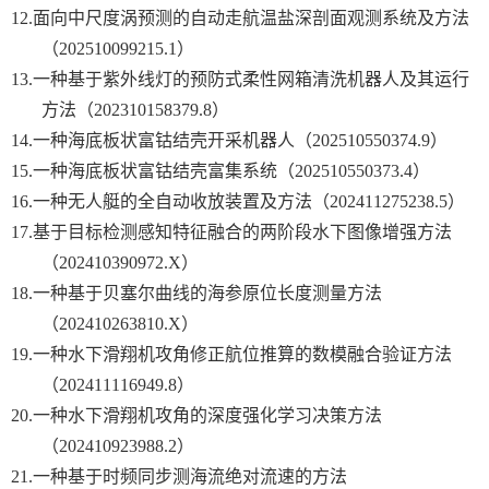
12.
面向中尺度涡预测的自动走航温盐深剖面观测系统及方法
（
202510099215.1
）
13.
一种基于紫外线灯的预防式柔性网箱清洗机器人及其运行
方法（
202310158379.8
）
14.
一种海底板状富钴结壳开采机器人（
202510550374.9
）
15.
一种海底板状富钴结壳富集系统（
202510550373.4
）
16.
一种无人艇的全自动收放装置及方法（
202411275238.5
）
17.
基于目标检测感知特征融合的两阶段水下图像增强方法
（
202410390972.X
）
18.
一种基于贝塞尔曲线的海参原位长度测量方法
（
202410263810.X
）
19.
一种水下滑翔机攻角修正航位推算的数模融合验证方法
（
202411116949.8
）
20.
一种水下滑翔机攻角的深度强化学习决策方法
（
202410923988.2
）
21.
一种基于时频同步测海流绝对流速的方法