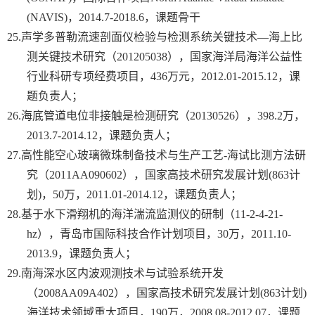
(NAVIS)
，
2014.7-2018.6
，课题骨干
25.
声学多普勒流速剖面仪检验与检测系统关键技术—海上比
测关键技术研究（
201205038
），国家海洋局海洋公益性
行业科研专项经费项目，
436
万元，
2012.01-2015.12
，课
题负责人；
26.
海底管道电位非接触是检测研究（
20130526
），
398.2
万，
2013.7-2014.12
，课题负责人；
27.
高性能空心玻璃微珠制备技术与生产工艺
-
海试比测方法研
究（
2011AA090602
），国家高技术研究发展计划
(863
计
划
)
，
50
万，
2011.01-2014.12
，课题负责人；
28.
基于水下滑翔机的海洋湍流监测仪的研制（
11-2-4-21-
hz
），青岛市国际科技合作计划项目，
30
万，
2011.10-
2013.9
，课题负责人；
29.
南海深水区内波观测技术与试验系统开发
（
2008AA09A402
），国家高技术研究发展计划
(863
计划
)
海洋技术领域重大项目，
190
万，
2008.08-2012.07
，课题