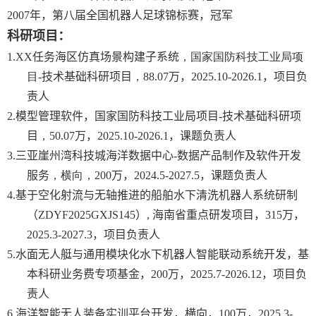
2007
年，第八届全国机器人足球锦标赛，冠军
科研项目：
1.
XX
任务海区仿真场景构建子系统
，国家国防科技工业局项
目
-
技术基础科研项目
，
8
8.07
万，
2
025.10-2026.1
，项目负
责人
2.
模型管理软件，国家国防科技工业局项目
-
技术基础科研项
目
，
50.07
万，
2
025.10-2026.1
，课题负责人
3.
三亚崖州湾科技城海洋数据中心
-
数据产品制作及软件开发
服务
，横向，
2
00
万，
2
024.5-2027.5
，课题负责人
4.
基于空化射流与无轴推进的船舶水下清洗机器人系统研制
（
ZDYF2025GXJS145
）
,
海南省重点研发项目，
315
万，
2025.3-2027.3
，项目负责人
5.
水面无人艇与通用模块化水下机器人智能联动系统开发，基
本科研业务费专项基金，
200
万，
2025.7-2026.12
，项目负
责人
6.
海洋智能无人装备实训平台开发，横向，
100
万，
2025.3-