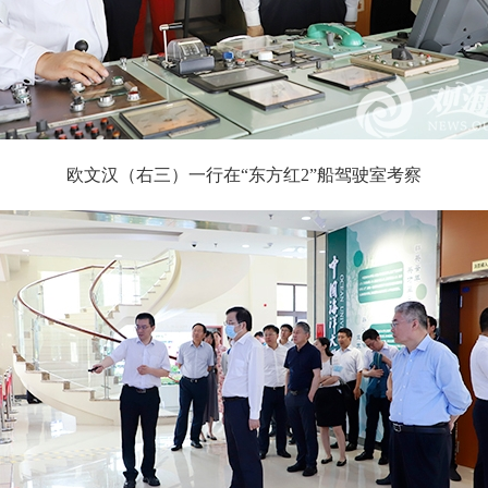
欧文汉（右三）一行在“东方红2”船驾驶室考察