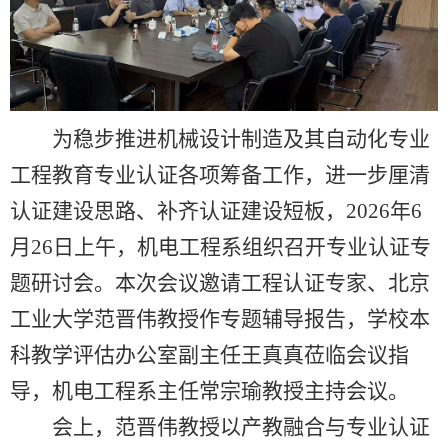
为稳步推进机械设计制造及其自动化专业
工程教育专业认证各项筹备工作，进一步厘清
认证建设思路、补齐
认证
建设短板
，
2026
年
6
月
26
日上午
，机电工程系组织召开专业认证专
题研讨会。本次会议
邀请工程认证专家、
北京
工业大学范晋伟教授作专题辅导报告，学校本
科教学评估办公室副主任王真真莅临会议指
导
，
机电工程系主任常宗瑜教授主持会议
。
会上，范晋伟教授以产教融合与专业认证