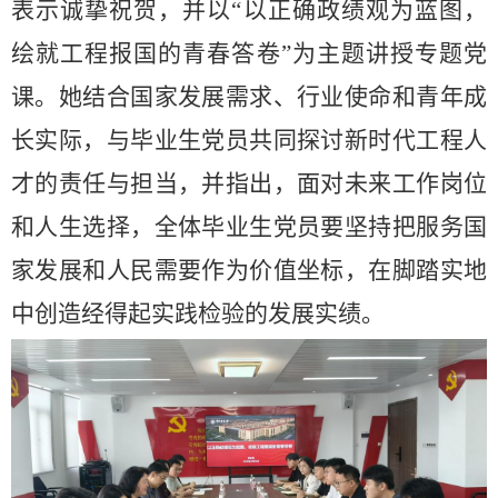
表示诚挚祝贺，并以
“
以正确政绩观为蓝图，
绘就工程报国的青春答卷
”
为
主
题讲授专题
党
课。她结合国家发展需求、行业使命和青年成
长实际，与毕业生党员共同探讨新时代工程人
才的责任与担当
，
并
指出，面对未来工作岗位
和人生选择，全体毕业生党员要坚持把服务国
家发展和人民需要作为价值坐标，在脚踏实地
中创造经得起实践检验的发展实绩。