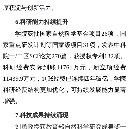
厚积淀与创新活力。
6.
科研能力持续提升
学院获批国家自然科学基金项目
26
项，国
家重点研发计划等国家级项目
31
项，发表中科
院一
/
二区
SCI
论文
270
篇，获授权专利
132
项。
科研经费实际到账
11761
万元，新立项经费
11439.9
万元，到账经费已连续四年破亿，学院
科研经费结构更加优化，可持续发展能力显著
增强。
7.
科技成果持续涌现
刘勇教授获教育部自然科学研究成果奖一