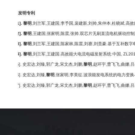
发明专利
[1].
黎明
,刘兰军,王建国,李予国,裴建新,刘帅,朱仲本,杜晓斌.
[2].
黎明
,王建国,张家明,陈震,张帅.双芯片无刷直流电机驱动控
[3].
黎明
,刘兰军,王建国,陈家林,陈震,刘赛,刘贵豪.基于互补
[4].
黎明
,刘兰军,王建国.高效能大电流电磁发射系统
:中国,
ZL
20
[5].
,刘臻,郭广龙,宋文杰,刘鹏,
黎明
,赵环宇,曹飞飞,曲娜
史宏达
[6].
,刘臻,
黎明
,张家明,李美征.波浪能发电系统的电力变
史宏达
[7].
,刘臻,郭广龙,宋文杰,刘鹏,
黎明
,赵环宇,曹飞飞,曲娜
史宏达