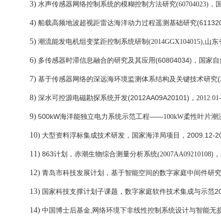
3)
水声传感器网络控制系统的模糊控制方法研究
(60704023)
，
4)
(61132
船载高频地波超视距雷达海洋动力过程遥测基础研究
5)
潮流能发电机组变桨距控制系统研制
(2014GGX104015),
山东
6)
(60804034)
多传感器时滞信息融合的研究及其应用
，国家自
7)
(
基于传感器网络的深远海环境监测体系结构及关键技术研究
8)
(2012AA09A20101)
深水可控源电磁勘探系统开发
，
2012.01
9)
500kW
电力
——
海洋能独立
系统示范工程
100kW
柔性叶片潮
10)
2009.12-2
大型资料浮标集成技术研发，国家海洋局项目，
11)
863
)
计划，赤潮生物综合测量分析系统
(
2007AA09210108
，
12)
青岛市科技发展计划，基于智能空间的数字家庭中间件研
13)
2
国家科技支撑计划子课题，数字家庭软件技术集成与示范
14)
,
中国博士后基金
网络环境下非线性控制系统设计与智能无