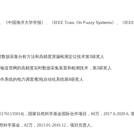
n Fuzzy Systems
、《中国海洋大学学报》、《
IEEE Trans.
O
》、《
IEEE
时数据采集分析方法和高精度
3
泄漏检测定位技术
第
获奖人
体输送管网的高精度实时数据采集装置和检测技术，
3
第
获奖人
/
8
操作系统的电力调度
配电自动化系统
第
获奖人
)
51761135014
，国家自然科学基金国际合作项目，
60
万，
2017.6-2020.6,
然科学基金，
82
万，
2013.01-2016.12
，项目负责人。