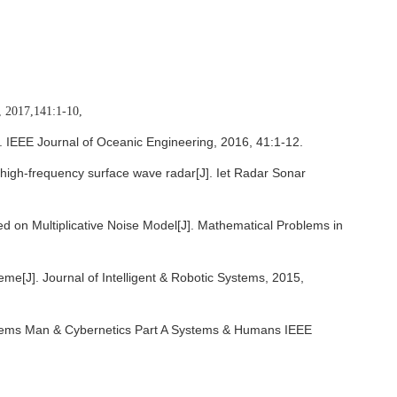
, 2017,141:1-10,
]. IEEE Journal of Oceanic Engineering, 2016, 41:1-12.
r high-frequency surface wave radar[J]. Iet Radar Sonar
 on Multiplicative Noise Model[J]. Mathematical Problems in
me[J]. Journal of Intelligent & Robotic Systems, 2015,
ystems Man & Cybernetics Part A Systems & Humans IEEE