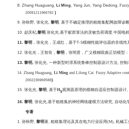
8.
Zhang Huaguang,
Li Ming
, Yang Jun, Yang Dedong,
Fuzzy
)
20091211966782
9.
,
黎明
,
孙秋野
张化光
,
基于不确定推理的粗糙集配网故障诊
10.
赵庆杞
,黎明
,张化光,基于蚁群算法的灵敏负荷调度.中国电机工程学报
11.
黎明
T-S
，张化光，王成红，基于
模糊性能评估器的非线性
12.
张化光，王智良，
黎明
，张明君，广义模糊双曲正切模型：
13.
,
,
黎明
张化光
一种新型时滞系统鲁棒控制器设计方法
,
控制
14.
Zhang Huaguang,
Li Ming
and Lilong Cai. Fuzzy Adaptive contr
)
.
2002236969588
15.
,
黎明
,
基于
,
张化光
H
观测器原理的模糊自适应控制器设计
¥
16.
黎明
,
张化光
,
基于粗糙集的神经网络建模方法研究
,
自动化
专著
1.
,
黎明
,
孙秋野
著
粗糙集理论及其在电力行业应用
(M),
机械工