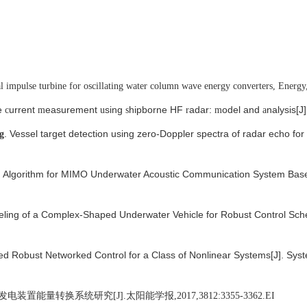
al impulse turbine for oscillating water column wave energy converters
, Energy
e
urrent
easurement
sing
hipborne HF
adar:
odel and
nalysis[J
c
m
u
s
r
m
a
. Vessel target detection using zero-Doppler spectra of radar echo fo
g
on Algorithm for MIMO Underwater Acoustic Communication System Based
deling of a Complex-Shaped Underwater Vehicle for Robust Control Sche
sed Robust Networked Control for a Class of Nonlinear Systems[J]. S
发电装置能量转换系统研究
[J].
太阳能学报
,2017,3812:3355-3362.
EI