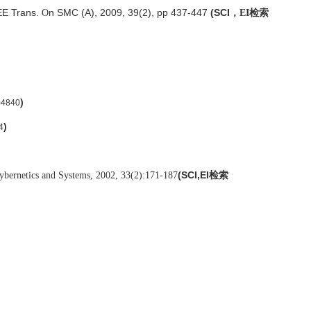
EE Trans.
n SMC (A), 2009, 39(2), pp 437-447
(
SCI
O
，
EI
检索
)
04840
)
4
(SCI,EI
Cybernetics and Systems, 2002, 33(2):171-187
检索