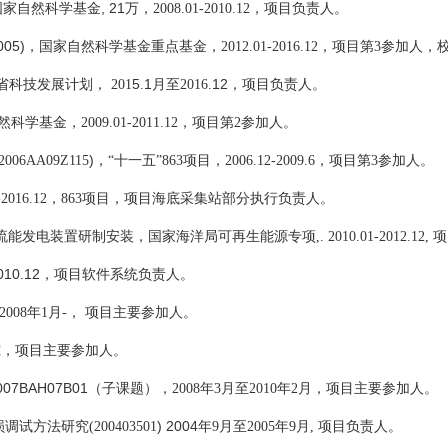
, 21
国家自然科学基金
万，
2008.01-2010.12
，项目负责人。
005)
，国家自然科学基金重点基金，
2012.01-2016.12
，项目第
3
参加人，
5
1
12
省科技发展计划，
201
.
月至
2016
.
，项目负责人。
然科学基金，
2009.01-2011.12
，项目第
2
参加人。
)
2006AA09Z115
，“十一五”
863
项目，
2006.12-2009.6
，项目第
3
参加人。
-2016.12
，
863
项目，项目海底采集站部分执行负责人。
流能发电装置研制安装，国家海洋局可再生能源专项
,. 2010.01-2012.12,
项
010.12
，项目软件系统负责人。
2008
年
1
月
-
， 项目主要参加人。
究，项目主要参加人。
007BAH07B01
（子课题），
2008
年
3
月至
2010
年
2
月，项目主要参加人。
) 2004
损调试方法研究
(
200403501
年
9
月至
2005
年
9
月
,
项目负责人。