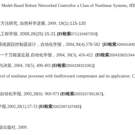
, IE
 Model-Based Robust Networked Control
for a Class of Nonlinear Systems
, 19(1):115-120
断方法研究
,
自然科学进展
,
2009
, 2006,26(25):15-21
(EI
)
检索
071110487353
(EI
系统跟踪控制器设计，自动化学报，
2004,30(4),578-582
检索
20044184
,
(EI
一个万能逼近器
自动化学报，
2004, 30(3), 416-422
检索
200433831344
(EI
)
与决策
, 2004, 19(5), 490-493
检索
2004338313361
ol of nonlinear processes with feedforward compensator and its application. 
(EI
).
自动化学报
, 2002,28(6): 969-973
检索
2003107391367
(EI
)
学报
,2002
,28(1):
27-33
检索
2002397107485
业出版社
, 2009.