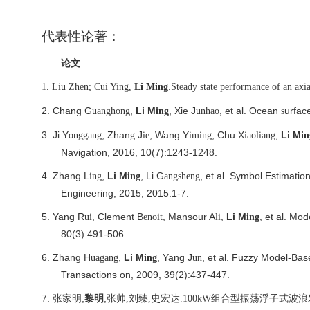
代表性论著：
论文
.
1.
Liu Zhen; Cui Ying,
Li Ming
Steady state performance of an axi
2.
Chang G
,
Li M
, Xie J
, et al.
Ocean
urfac
uanghong
ing
unhao
s
3.
Ji Y
, Zhan
J
, Wang Y
, Chu X
,
Li M
onggang
g
ie
iming
iaoliang
in
Navigation, 2016, 10(7):1243-1248.
4.
Zhang L
,
Li M
, Li G
, et al. Symbol Estimati
ing
ing
angsheng
Engineering, 2015, 2015:1-7.
5.
Yang R
, Clement B
, Mansour A
,
Li M
, et al. Mo
ui
enoit
li
ing
80(3):491-506.
6.
Zhang H
,
Li M
, Yang J
, et al. Fuzzy Model-Ba
uagang
ing
un
Transactions on, 2009, 39(2):437-447.
7.
,
黎明
,
张家明
张帅
,
刘臻
,
史宏达
.100kW
组合型振荡浮子式波浪