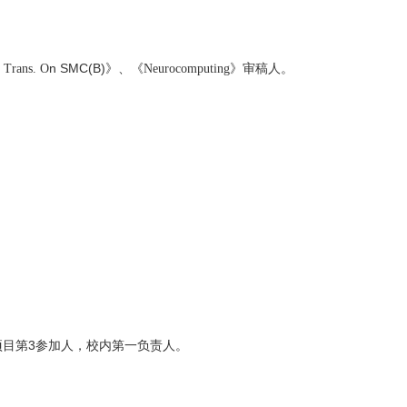
n SMC(B)
 Trans.
O
》、《
Neurocomputing
》审稿人。
3
项目第
参加人，校内第一负责人。