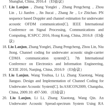
Shanghai, China, 2016.4
（
EI
会议）
17.
Liu Lanjun
，
Zhang Yonglei
，
Zhang Pengcheng
，
Zhou
Lin
，
Li Jianfen
，
Jin Jiucai
，
Zhang Jie
，
Lv Zhichao. PN
sequence based Doppler and channel estimation for underwater
acoustic OFDM communication[C]. IEEE International
Conference on Signal Processing, Communications and
Computing, ICSPCC 2016, Hong Kong, China, 2016.8
（
EI
会
议）
18.
Liu Lanjun
, Zhang Yonglei, Zhang Pengcheng, Zhou Lin, Niu
Jiong. Channel coding for underwater acoustic single-carrier
CDMA communication system[C]. 7th International
Conference on Electronics and Information Engineering,
ICEIE 2016, Nanjing, China, 2016.9
（
EI
会议）
19.
Liu Lanjun
, Wang Youhua, Li Li, Zhang Xiaotong, Wang
Jianguo. Design and Implementation of Channel Coding for
Underwater Acoustic System[C]. In:ASICON2009, Changsha,
China, 2009.10: 497-500.
（
EI
会议）
20.
Liu Lanjun
, Li Li, Zhang Xiaotong, Wang Qin. An
Underwater Acoustic Spread-spectrum System Using RA