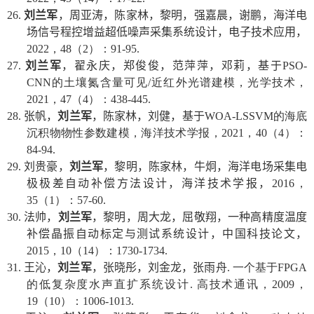
26.
刘兰军
，周亚涛，陈家林，黎明，强嘉晨，谢鹏，海洋电
场信号程控增益超低噪声采集系统设计，电子技术应用，
2022
，
48
（
2
）：
91-95.
27.
刘兰军
，翟永庆，郑俊俊，范萍萍，邓莉，基于
PSO-
CNN
的土壤氮含量可见
/
近红外光谱建模，光学技术，
2021
，
47
（
4
）：
438-445.
28.
张帆，
刘兰军
，陈家林，刘健，基于
WOA-LSSVM
的海底
沉积物物性参数建模，海洋技术学报，
2021
，
40
（
4
）：
84-94.
29.
刘贵豪，
刘兰军
，黎明，陈家林，牛炯，海洋电场采集电
极极差自动补偿方法设计，海洋技术学报，
2016
，
35
（
1
）：
57-60.
30.
法帅，
刘兰军
，黎明，周大龙，屈敬翔，一种高精度温度
补偿晶振自动标定与测试系统设计，中国科技论文，
2015
，
10
（
14
）：
1730-1734.
31.
王沁，
刘兰军
，张晓彤，刘金龙，张雨舟
.
一个基于
FPGA
的低复杂度水声直扩系统设计
.
高技术通讯，
2009
，
19
（
10
）：
1006-1013.