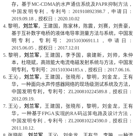
存，基于
MC-CDMA
的水声通信系统及
PAPR
抑制方法，
中国发明专利，专利号：
201910892398.7
，申请日：
2019.09.18
，授权日：
2020.10.02
4.
黎明，
刘兰军
，王建国，陈家林，陈震，刘赛，刘贵豪，
基于互补数字电桥的液体电导率测量方法与系统，中国发
明专利，专利号：
201510306911.1
，申请日：
2015.06.05
，授权日：
2017.12.01
5.
黎明，
刘兰军
，王建国，李予国，裴建新，刘帅，朱仲
本，杜晓斌，高效能大电流电磁发射系统与方法，中国发
明专利，专利号：
201510304185.x
，授权日：
2017.06.16.
6.
王沁，
刘兰军
，王建国，张晓彤，黎明，刘金龙，王有
华，一种面向水声传感器网络的现场级测试系统及方法，
中国发明专利，专利号：
ZL200810224589.8
，授权日：
2012.09.19.
7.
王沁，
刘兰军
，王建国，张晓彤，黎明，刘金龙，王有
华，一种基于
FPGA
实现的
RA
码运算电路及设计方法，
中国发明专利，专利号：
ZL200810224590.0
，授权日：
2011.10.12.
8.
张晓彤，
刘兰军
，王沁，刘金龙，王有华，李翀，一种流