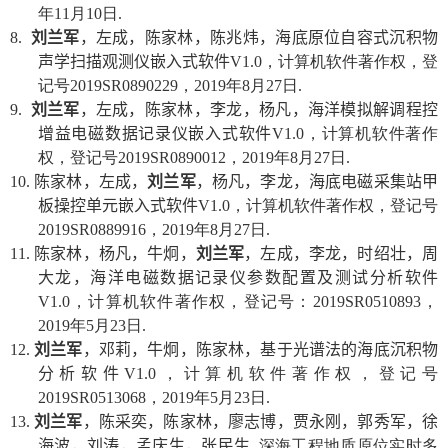
年
11
月
10
日
.
8.
刘兰军
，左成，陈家林，陈兆炜，海底原位自容式沉积物
声学扫描观测仪嵌入式软件
V1.0
，计算机软件著作权，登
记号
2019SR0890229
，
2019
年
8
月
27
日
.
9.
刘兰军
，左成，陈家林，李龙，杨凡，海洋模拟解调程控
增益电磁数据记录仪嵌入式软件
V1.0
，计算机软件著作
权，登记号
2019SR0890012
，
2019
年
8
月
27
日
.
10.
陈家林，左成，
刘兰军
，杨凡，李龙，海底电磁采集站甲
板操控单元嵌入式软件
V1.0
，计算机软件著作权，登记号
2019SR0889916
，
2019
年
8
月
27
日
.
11.
陈家林，杨凡，牛炯，
刘兰军
，左成，李龙，时绍壮，周
大龙，海洋电磁数据记录仪参数配置及测试分析软件
V1.0
，计算机软件著作权，登记号：
2019SR0510893
，
2019
年
5
月
23
日
.
12.
刘兰军
，邓莉，牛炯，陈家林，基于光谱法的海底沉积物
分析软件
V1.0
，计算机软件著作权，登记号
2019SR0513068
，
2019
年
5
月
23
日
.
13.
刘兰军
，陈采奕，陈家林，廖志博，贾永刚，郭秀军，徐
海波，刘涛，孟庆生，张民生
.
深海工程地质原位实时多