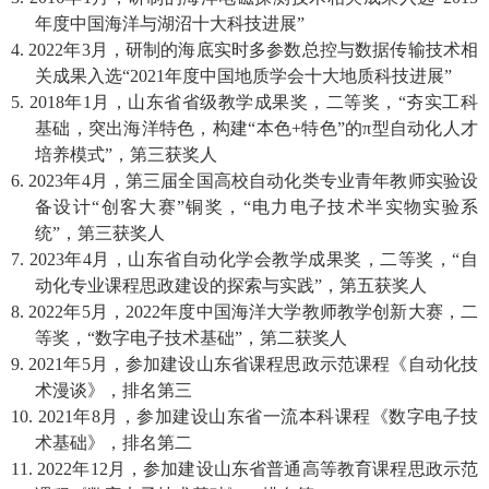
年度中国海洋与湖沼十大科技进展”
4. 2022
年
3
月，研制的海底实时多参数总控与数据传输技术相
关成果入选“
2021
年度中国地质学会十大地质科技进展”
5. 2018
年
1
月，山东省省级教学成果奖，二等奖，“夯实工科
基础，突出海洋特色，构建“本色
+
特色”的
π
型自动化人才
培养模式”，第三获奖人
6. 2023
年
4
月，第三届全国高校自动化类专业青年教师实验设
备设计“创客大赛”铜奖，“电力电子技术半实物实验系
统”，第三获奖人
7. 2023
年
4
月，山东省自动化学会教学成果奖，二等奖，“自
动化专业课程思政建设的探索与实践”，第五获奖人
8. 2022
年
5
月，
2022
年度中国海洋大学教师教学创新大赛，二
等奖，“数字电子技术基础”，第二获奖人
9. 2021
年
5
月，参加建设山东省课程思政示范课程《自动化技
术漫谈》，排名第三
10. 2021
年
8
月，参加建设山东省一流本科课程《数字电子技
术基础》，排名第二
11. 2022
年
12
月，参加建设山东省普通高等教育课程思政示范