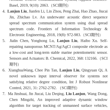
Basel, 2019, 9(10): 2063.
（
SCI
期刊）
4.
Lanjun Liu
, Jianfen Li, Lin Zhou, Peng Zhai, Hao Zhao, Jiucai
Jin, Zhichao Lv. An underwater acoustic direct sequence
spread spectrum communication system using dual spread
spectrum code. Frontiers of Information Technology &
Electronic Engineering, 2018, 19(8): 972-983.
（
SCI
期刊）
5. Jialin Chen, Yonghong Lu,
Lanjun Liu
, Haibo Xu. Self-
repairing nanoporous MCNT/Ag/AgCl composite electrode as
a low-cost and long-term stable marine potentiometric sensor.
Sensors and Actuators: B. Chemical, 2022, 368: 132166.
（
SCI
期刊）
6. XianghuaWang, Chee Pin Tan,
Lanjun Liu
, Qingyuan Qi, A
novel unknown input interval observer for systems not
satisfying relative degree condition, Int J Robust Nonlinear
Control, 2021, 31: 2762-2782.
（
SCI
期刊）
7. Ma Jinshuai, Jin Jiucai, Liu Deqing,
Liu Lanjun
, Wang Dong,
Chen Mingzhi, An improved adaptive dynamic window
algorithm for target tracking of unmanned surface vehicles,