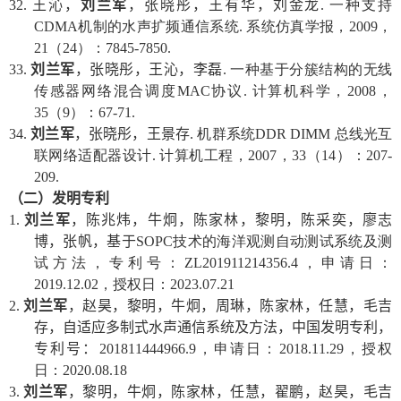
32.
王沁，
刘兰军
，张晓彤，王有华，刘金龙
.
一种支持
CDMA
机制的水声扩频通信系统
.
系统仿真学报，
2009
，
21
（
24
）：
7845-7850.
33.
刘兰军
，张晓彤，王沁，李磊
.
一种基于分簇结构的无线
传感器网络混合调度
MAC
协议
.
计算机科学，
2008
，
35
（
9
）：
67-71.
34.
刘兰军
，张晓彤，王景存
.
机群系统
DDR DIMM
总线光互
联网络适配器设计
.
计算机工程，
2007
，
33
（
14
）：
207-
209.
（二）发明专利
1.
刘兰军
，陈兆炜，牛炯，陈家林，黎明，陈采奕，廖志
博，张帆，基于
SOPC
技术的海洋观测自动测试系统及测
试方法，专利号：
ZL201911214356.4
，申请日：
2019.12.02
，授权日：
2023.07.21
2.
刘兰军
，赵昊，黎明，牛炯，周琳，陈家林，任慧，毛吉
存，自适应多制式水声通信系统及方法，中国发明专利，
专利号：
201811444966.9
，申请日：
2018.11.29
，授权
日：
2020.08.18
3.
刘兰军
，黎明，牛炯，陈家林，任慧，翟鹏，赵昊，毛吉