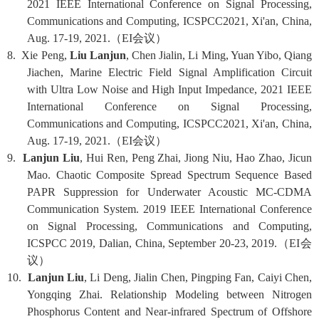
2021 IEEE International Conference on Signal Processing,
Communications and Computing, ICSPCC2021, Xi'an, China,
Aug. 17-19, 2021.
（
EI
会议）
8. Xie Peng,
Liu Lanjun
, Chen Jialin, Li Ming, Yuan Yibo, Qiang
Jiachen, Marine Electric Field Signal Amplification Circuit
with Ultra Low Noise and High Input Impedance, 2021 IEEE
International Conference on Signal Processing,
Communications and Computing, ICSPCC2021, Xi'an, China,
Aug. 17-19, 2021.
（
EI
会议）
9.
Lanjun Liu
, Hui Ren, Peng Zhai, Jiong Niu, Hao Zhao, Jicun
Mao. Chaotic Composite Spread Spectrum Sequence Based
PAPR Suppression for Underwater Acoustic MC-CDMA
Communication System. 2019 IEEE International Conference
on Signal Processing, Communications and Computing,
ICSPCC 2019, Dalian, China, September 20-23, 2019.
（
EI
会
议）
10.
Lanjun Liu
, Li Deng, Jialin Chen, Pingping Fan, Caiyi Chen,
Yongqing Zhai. Relationship Modeling between Nitrogen
Phosphorus Content and Near-infrared Spectrum of Offshore