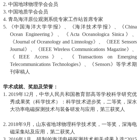
2.
中国地球物理学会会员
3.
中国地质学会会员
4.
青岛海洋原位观测系统专家工作站首席专家
5.
《中国海洋大学学报》、《海洋技术学报》、《
China
Ocean Engineering
》、《
Acta Oceanologica Sinica
》、
《
Journal of Oceanology and Limnology
》、《
IEEE Sensors
Journal
》、《
IEEE Wireless Communications Magazine
》、
《
IEEE Access
》、《
Transactions on Emerging
Telecommunications Technologies
》、《
Sensors
》等学术期
刊审稿人
学术成就、奖励及荣誉：
1. 2019
年
12
月，中华人民共和国教育部高等学校科学研究优
秀成果奖（科学技术）：科学技术进步奖，二等奖，深水
大功率电磁探测技术与装备研发与应用，第三获奖人
2. 2018
年
9
月，山东省地球物理科学技术奖，一等奖，深海电
磁采集站及应用，第二获奖人
3. 2016
年
1
月，研制的海洋电磁探测技术相关成果入选“
2015