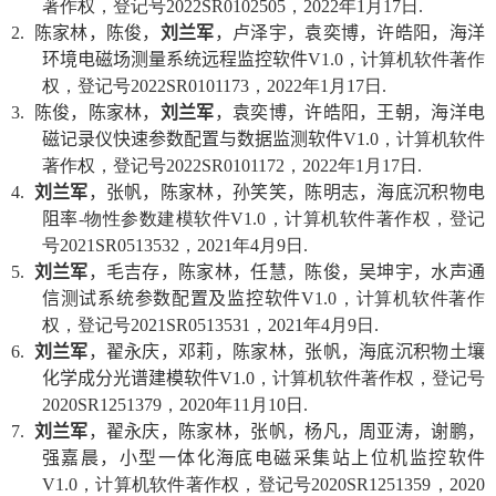
著作权，登记号
2022SR0102505
，
2022
年
1
月
17
日
.
2.
陈家林，陈俊，
刘兰军
，卢泽宇，袁奕博，许皓阳，海洋
环境电磁场测量系统远程监控软件
V1.0
，计算机软件著作
权，登记号
2022SR0101173
，
2022
年
1
月
17
日
.
3.
陈俊，陈家林，
刘兰军
，袁奕博，许皓阳，王朝，海洋电
磁记录仪快速参数配置与数据监测软件
V1.0
，计算机软件
著作权，登记号
2022SR0101172
，
2022
年
1
月
17
日
.
4.
刘兰军
，张帆，陈家林，孙笑笑，陈明志，海底沉积物电
阻率
-
物性参数建模软件
V1.0
，计算机软件著作权，登记
号
2021SR0513532
，
2021
年
4
月
9
日
.
5.
刘兰军
，毛吉存，陈家林，任慧，陈俊，吴坤宇，水声通
信测试系统参数配置及监控软件
V1.0
，计算机软件著作
权，登记号
2021SR0513531
，
2021
年
4
月
9
日
.
6.
刘兰军
，翟永庆，邓莉，陈家林，张帆，海底沉积物土壤
化学成分光谱建模软件
V1.0
，计算机软件著作权，登记号
2020SR1251379
，
2020
年
11
月
10
日
.
7.
刘兰军
，翟永庆，陈家林，张帆，杨凡，周亚涛，谢鹏，
强嘉晨，小型一体化海底电磁采集站上位机监控软件
V1.0
，计算机软件著作权，登记号
2020SR1251359
，
2020