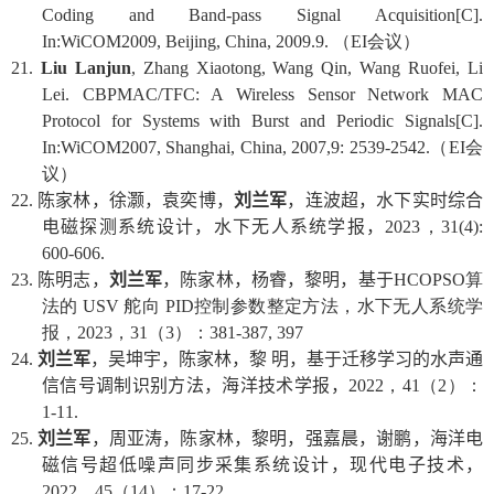
Coding and Band-pass Signal Acquisition[C].
In:WiCOM2009, Beijing, China, 2009.9.
（
EI
会议）
21.
Liu Lanjun
, Zhang Xiaotong, Wang Qin, Wang Ruofei, Li
Lei. CBPMAC/TFC: A Wireless Sensor Network MAC
Protocol for Systems with Burst and Periodic Signals[C].
In:WiCOM2007, Shanghai, China, 2007,9: 2539-2542.
（
EI
会
议）
22.
陈家林，徐灏，袁奕博，
刘兰军
，连波超，水下实时综合
电磁探测系统设计，水下无人系统学报，
2023
，
31(4):
600-606.
23.
陈明志，
刘兰军
，陈家林，杨睿，黎明，基于
HCOPSO
算
法的
USV
舵向
PID
控制参数整定方法，水下无人系统学
报，
2023
，
31
（
3
）：
381-387, 397
24.
刘兰军
，吴坤宇，陈家林，黎 明，基于迁移学习的水声通
信信号调制识别方法，海洋技术学报，
2022
，
41
（
2
）：
1-11.
25.
刘兰军
，周亚涛，陈家林，黎明，强嘉晨，谢鹏，海洋电
磁信号超低噪声同步采集系统设计，现代电子技术，
2022
，
45
（
14
）：
17-22.