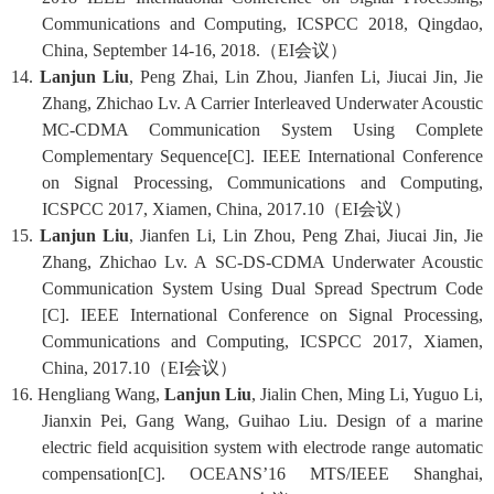
Communications and Computing, ICSPCC 2018, Qingdao,
China, September 14-16, 2018.
（
EI
会议）
14.
Lanjun Liu
, Peng Zhai, Lin Zhou, Jianfen Li, Jiucai Jin, Jie
Zhang, Zhichao Lv. A Carrier Interleaved Underwater Acoustic
MC-CDMA Communication System Using Complete
Complementary Sequence[C]. IEEE International Conference
on Signal Processing, Communications and Computing,
ICSPCC 2017, Xiamen, China, 2017.10
（
EI
会议）
15.
Lanjun Liu
, Jianfen Li, Lin Zhou, Peng Zhai, Jiucai Jin, Jie
Zhang, Zhichao Lv. A SC-DS-CDMA Underwater Acoustic
Communication System Using Dual Spread Spectrum Code
[C]. IEEE International Conference on Signal Processing,
Communications and Computing, ICSPCC 2017, Xiamen,
China, 2017.10
（
EI
会议）
16. Hengliang Wang,
Lanjun Liu
, Jialin Chen, Ming Li, Yuguo Li,
Jianxin Pei, Gang Wang, Guihao Liu. Design of a marine
electric field acquisition system with electrode range automatic
compensation[C]. OCEANS’16 MTS/IEEE Shanghai,