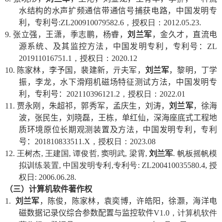
水结构的水声扩频通信带通信号捕获电路，中国发明专
利，专利号
:ZL200910079582.6
，授权日：
2012.05.23.
9.
张立强，王潇，季志鹏，杨睿，
刘兰军
，金久才，直流电
源系统、及其监控方法，中国发明专利，专利号：
ZL
201911016751.1
，授权日：
2020.12
10.
陈家林，李予国，裴建新，亓夫军，
刘兰军
，黎明，丁学
振，李龙，水下滑翔机磁场特征测试方法，中国发明专
利，专利号：
202110396121.2
，授权日：
2022.01
11.
贾永刚，朱超祁，郭秀军，孟庆生，刘涛，
刘兰军
，徐海
波，张民生，刘晓磊，王栋，单红仙，深海座底式工程地
质环境原位长期观测装置及方法，中国发明专利，专利
号：
201810833511.X
，授权日：
2023.08
12.
王树杰
,
王建国
,
谭俊哲
,
窦明武
,
梁霄
,
刘兰军
.
帆板摇帆模
拟训练装置
,
中国发明专利
,
专利号
: ZL200410035580.4,
授
权日
: 2006.06.28.
（三）计算机软件著作权
1.
刘兰军
，陈俊，陈家林，袁奕博，许皓阳，徐灏，海洋电
磁数据记录仪综合参数配置与监控软件
V1.0
，计算机软件