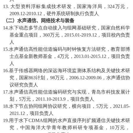
13.
大型资料浮标集成技术研发，国家海洋局，
324
万元，
2009.12-2010.12
，硬件系统研制执行负责人
（二）水声通信、网络技术与装备
14.
水下动态多节点自动接入与组网基础研究，国家自然科学
基金重点项目，
360
万元，
2015.01-2019.12
，项目校内负责
人
15.
水声通信高性能信道编码与时钟恢复方法研究，教育部博
士点基金新教师基金，
4
万元，
2013.01-2015.12
，项目负责
人
16.
基于传感器网络的深远海环境监测体系结构及关键技术研
究，国家
863
计划，
98
万元，
2006.12-2009.06
，水声通信协
议研究负责人
17.
水声通信高性能信道编码研究与实现，青岛市科技发展计
划，
5
万元，
2011.10-2013.9
，项目负责人
18.
水下节点协同组网协议研究，横向项目，
5
万元，
2021.05-
2021.12
，项目负责人
19.
用于水下
CDMA
组网的水声直接序列扩频通信关键技术研
究，中国海洋大学青年教师科研专项基金，
10
万元，