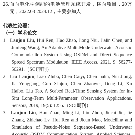
26.
面向电化学储能的电池管理系统开发，横向项目，
20
万
元，
2022.03-2024.12
，主要参加人
代表性论著：
（一）学术论文
1.
Lanjun Liu
, Hui Ren, Hao Zhao, Jiong Niu, Jialin Chen, and
Junfeng Wang, An Adaptive Multi-Mode Underwater Acoustic
Communication System Using OSDM and Direct Sequence
Spread Spectrum Modulation, IEEE Access, 2021, 9: 56277-
56291.
（
SCI
期刊）
2.
Liu Lanjun
, Liao Zhibo, Chen Caiyi, Chen Jialin, Niu Jiong,
Jia Yonggang, Guo Xiujun, Chen Zhaowei, Deng Li, Xu
Haibo, Liu Tao, A Seabed Real-Time Sensing System for In-
Situ Long-Term Multi-Parameter Observation Applications,
Sensors, 2019, 19(5): 1255.
（
SCI
期刊）
3.
Lanjun Liu
, Hao Zhao, Ming Li, Lin Zhou, Jiucai Jin, Jie
Zhang, Zhichao Lv, Hui Ren and Jicun Mao, Modelling and
Simulation of Pseudo-Noise Sequence-Based Underwater
Acoustic OSDM Communication System, Applied Sciences-