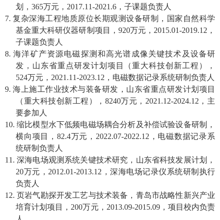
划，
365
万元，
2017.11-2021.6
，子课题负责人
7.
复杂深海工程地质原位长期观测设备研制，国家自然科学
基金重大科研仪器研制项目，
920
万元，
2015.01-2019.12
，
子课题负责人
8.
海洋矿产资源电磁探测和高光谱成像关键技术及设备研
发，山东省重点研发计划项目（重大科技创新工程），
524
万元，
2021.11-2023.12
，电磁数据记录系统研制负责人
9.
海上施工作业技术与装备研发，山东省重点研发计划项目
（重大科技创新工程），
8240
万元，
2021.12-2024.12
，主
要参加人
10.
缩比模型水下低频电磁场耦合分析及补偿试验设备研制，
横向项目，
82.4
万元，
2022.07-2022.12
，电磁数据记录系
统研制负责人
11.
深海电场观测系统关键技术研究，山东省科技发展计划，
20
万元，
2012.01-2013.12
，深海电场记录仪系统研制执行
负责人
12.
页岩气勘探开发工艺与技术装备，青岛市战略性新兴产业
培育计划项目，
200
万元，
2013.09-2015.09
，项目校内负责
人