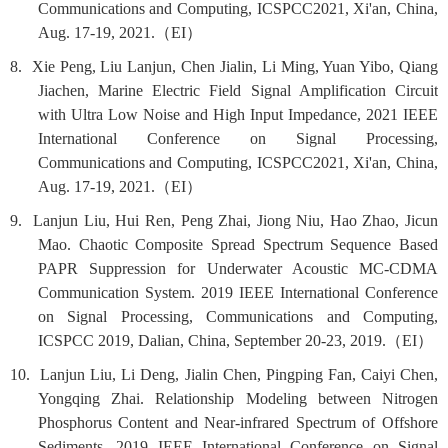
Communications and Computing, ICSPCC2021, Xi'an, China,
Aug. 17-19, 2021.
（
EI
）
8. Xie Peng, Liu Lanjun, Chen Jialin, Li Ming, Yuan Yibo, Qiang
Jiachen, Marine Electric Field Signal Amplification Circuit
with Ultra Low Noise and High Input Impedance, 2021 IEEE
International Conference on Signal Processing,
Communications and Computing, ICSPCC2021, Xi'an, China,
Aug. 17-19, 2021.
（
EI
）
9. Lanjun Liu, Hui Ren, Peng Zhai, Jiong Niu, Hao Zhao, Jicun
Mao. Chaotic Composite Spread Spectrum Sequence Based
PAPR Suppression for Underwater Acoustic MC-CDMA
Communication System. 2019 IEEE International Conference
on Signal Processing, Communications and Computing,
ICSPCC 2019, Dalian, China, September 20-23, 2019.
（
EI
）
10. Lanjun Liu, Li Deng, Jialin Chen, Pingping Fan, Caiyi Chen,
Yongqing Zhai. Relationship Modeling between Nitrogen
Phosphorus Content and Near-infrared Spectrum of Offshore
Sediments. 2019 IEEE International Conference on Signal