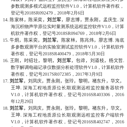
参数观测多模式远程监控软件
V1.0
，计算机软件著作权，
登记号
2018SR092479
，
2018
年
2
月
6
日
14.
陈家林，陈采奕，
刘兰军
，廖志博，贾永刚，孟庆生
.
深
海沉积物声学原位实时量测系统远程监控软件
V1.0
，计算
机软件著作权，登记号
2018SR094769
，
2018
年
2
月
6
日
15.
牛炯，陈采奕，
刘兰军
，陈家林，陈兆炜，廖志博
.
海底
多参数观测平台的实验室测试监控软件
V1.0
，计算机软件
著作权，登记号
2018SR400479
，
2018
年
5
月
30
日
16.
王刚，时绍壮，黎明，
刘兰军
，包谛，刘道枝，杨文哲
.
数字解调电磁记录仪数据分析处理软件
V1.0
，计算机软件
著作权，登记号
2017SR072385
，
2017
年
3
月
9
日
17.
刘兰军
，刘凤庆，贾永刚，张玲，黎明，褚东升，华文，
王坤
.
深海工程地质原位长期观测远程监控服务器软件
V1.0
，计算机软件著作权，登记号
2016SR403306
，
2016
年
12
月
29
日
18.
刘兰军
，刘凤庆，贾永刚，张玲，黎明，褚东升，华文，
王坤
.
深海工程地质原位长期观测远程监控客户端软件
V1.0
，计算机软件著作权，登记号
2016SR402747
，
2016