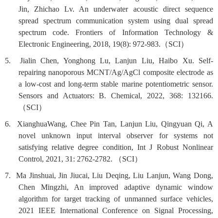
Jin, Zhichao Lv. An underwater acoustic direct sequence
spread spectrum communication system using dual spread
spectrum code. Frontiers of Information Technology &
Electronic Engineering, 2018, 19(8): 972-983.
（
SCI
）
5. Jialin Chen, Yonghong Lu, Lanjun Liu, Haibo Xu. Self-
repairing nanoporous MCNT/Ag/AgCl composite electrode as
a low-cost and long-term stable marine potentiometric sensor.
Sensors and Actuators: B. Chemical, 2022, 368: 132166.
（
SCI
）
6. XianghuaWang, Chee Pin Tan, Lanjun Liu, Qingyuan Qi, A
novel unknown input interval observer for systems not
satisfying relative degree condition, Int J Robust Nonlinear
Control, 2021, 31: 2762-2782.
（
SCI
）
7. Ma Jinshuai, Jin Jiucai, Liu Deqing, Liu Lanjun, Wang Dong,
Chen Mingzhi, An improved adaptive dynamic window
algorithm for target tracking of unmanned surface vehicles,
2021 IEEE International Conference on Signal Processing,