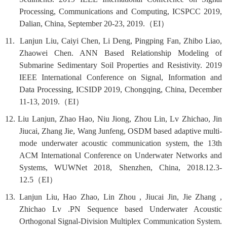
Processing, Communications and Computing, ICSPCC 2019,
Dalian, China, September 20-23, 2019.
（
EI
）
11. Lanjun Liu, Caiyi Chen, Li Deng, Pingping Fan, Zhibo Liao,
Zhaowei Chen. ANN Based Relationship Modeling of
Submarine Sedimentary Soil Properties and Resistivity. 2019
IEEE International Conference on Signal, Information and
Data Processing, ICSIDP 2019, Chongqing, China, December
11-13, 2019.
（
EI
）
12. Liu Lanjun, Zhao Hao, Niu Jiong, Zhou Lin, Lv Zhichao, Jin
Jiucai, Zhang Jie, Wang Junfeng, OSDM based adaptive multi-
mode underwater acoustic communication system, the 13th
ACM International Conference on Underwater Networks and
Systems, WUWNet 2018, Shenzhen, China, 2018.12.3-
12.5
（
EI
）
13. Lanjun Liu, Hao Zhao, Lin Zhou , Jiucai Jin, Jie Zhang ,
Zhichao Lv .PN Sequence based Underwater Acoustic
Orthogonal Signal-Division Multiplex Communication System.