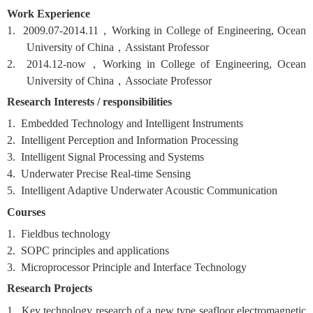
Work Experience
1. 2009.07-2014.11
，
Working in College of Engineering, Ocean
University of China
，
Assistant Professor
2. 2014.12-now
，
Working in College of Engineering, Ocean
University of China
，
Associate Professor
Research Interests / responsibilities
1. Embedded Technology and Intelligent Instruments
2. Intelligent Perception and Information Processing
3. Intelligent Signal Processing and Systems
4. Underwater Precise Real-time Sensing
5. Intelligent Adaptive Underwater Acoustic Communication
Courses
1. Fieldbus technology
2. SOPC principles and applications
3. Microprocessor Principle and Interface Technology
Research Projects
1. Key technology research of a new type seafloor electromagnetic