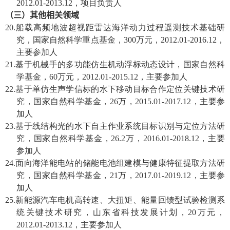
2012.01-2013.12
，项目负责人
（三）其他相关领域
20.
船载高频地波超视距雷达海洋动力过程遥测技术基础研
究，国家自然科学重点基金，
300
万元，
2012.01-2016.12
，
主要参加人
21.
基于机械手的多功能仿生机动浮标动态设计，国家自然科
学基金，
60
万元，
2012.01-2015.12
，主要参加人
22.
基于单仿生声学信标的水下移动目标合作定位关键技术研
究，国家自然科学基金，
26
万，
2015.01-2017.12
，主要参
加人
23.
基于线结构光的水下自主作业系统目标识别与定位方法研
究，国家自然科学基金，
26.2
万，
2016.01-2018.12
，主要
参加人
24.
面向海洋能电站的储能电池组建模与健康特征提取方法研
究，国家自然科学基金，
21
万，
2017.01-2019.12
，主要参
加人
25.
新能源汽车电机高转速、大扭矩、能量回馈型试验检测系
统关键技术研究，山东省科技发展计划，
20
万元，
2012.01-2013.12
，主要参加人