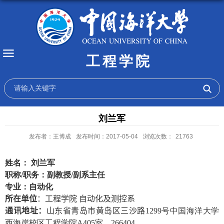
工程学院
刘兰军
发布者：王博成
发布时间：2017-05-04
浏览次数：
21763
姓名： 刘兰军
职称
/
职务：副教授
/
副系主任
专业：自动化
所在单位
：工程学院 自动化及测控系
通讯地址：
山东省青岛市黄岛区三沙路
1299
号中国海洋大学
西海岸校区工程学院
A405
室，
266404