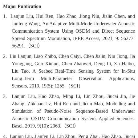
Major Publication
1. Lanjun Liu, Hui Ren, Hao Zhao, Jiong Niu, Jialin Chen, and
Junfeng Wang, An Adaptive Multi-Mode Underwater Acoustic
Communication System Using OSDM and Direct Sequence
Spread Spectrum Modulation, IEEE Access, 2021, 9: 56277-
56291.
（
SCI
）
2. Liu Lanjun, Liao Zhibo, Chen Caiyi, Chen Jialin, Niu Jiong, Jia
Yonggang, Guo Xiujun, Chen Zhaowei, Deng Li, Xu Haibo,
Liu Tao, A Seabed Real-Time Sensing System for In-Situ
Long-Term Multi-Parameter Observation Applications,
Sensors, 2019, 19(5): 1255.
（
SCI
）
3. Lanjun Liu, Hao Zhao, Ming Li, Lin Zhou, Jiucai Jin, Jie
Zhang, Zhichao Lv, Hui Ren and Jicun Mao, Modelling and
Simulation of Pseudo-Noise Sequence-Based Underwater
Acoustic OSDM Communication System, Applied Sciences-
Basel, 2019, 9(10): 2063.
（
SCI
）
4. Lanjun Liu, Jianfen Li, Lin Zhou, Peng Zhai, Hao Zhao, Jiucai