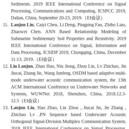
Sediments. 2019 IEEE International Conference on Signal
Processing, Communications and Computing, ICSPCC 2019,
Dalian, China, September 20-23, 2019.
（
EI
会议）
11.
Lanjun Liu
, Caiyi Chen, Li Deng, Pingping Fan, Zhibo Liao,
Zhaowei Chen. ANN Based Relationship Modeling of
Submarine Sedimentary Soil Properties and Resistivity. 2019
IEEE International Conference on Signal, Information and
Data Processing, ICSIDP 2019, Chongqing, China, December
11-13, 2019.
（
EI
会议）
12.
Liu Lanjun
, Zhao Hao, Niu Jiong, Zhou Lin, Lv Zhichao, Jin
Jiucai, Zhang Jie, Wang Junfeng, OSDM based adaptive multi-
mode underwater acoustic communication system, the 13th
ACM International Conference on Underwater Networks and
Systems, WUWNet 2018, Shenzhen, China, 2018.12.3-
12.5
（
EI
会议）
13.
Lanjun Liu
, Hao Zhao, Lin Zhou , Jiucai Jin, Jie Zhang ,
Zhichao Lv .PN Sequence based Underwater Acoustic
Orthogonal Signal-Division Multiplex Communication System.
2018 IEEE International Conference on Signal Processing,