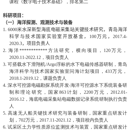
课程《数字电子技术基础》，排名第二
科研项目：
（一）海洋探测、观测技术与装备
1. 6000
米水深新型海底电磁采集站关键技术研究，青岛海洋
科学与技术国家实验室开放基金，
100
万元，
2017.4-
2020.3
，项目负责人
2.
海洋
************
方法研究，横向项目，
120
万元，
2020.11-2022.12
，项目负责人
3.
可搭载水下滑翔机
/Argo
浮标的水下电磁传感器研制，青岛
海洋科学与技术国家实验室问海计划项目，
433
万元，
2018.1-2019.12
，课题负责人
4.
深水可控源电磁勘探系统开发
-
海洋可控源水下系统装备研
制和理论研究，国家
863
计划，
2200
万元，
2012.01-
2016.12
，海底电磁采集站电磁数据记录系统研制执行负责
人
5.
高速无人船关键技术研究与装备研制，国家重点研发计
划，
702
万元，
2017.11-2021.12
，项目校内负责人
6.
试采区土力学性质原位监测技术与装置，国家重点研发计