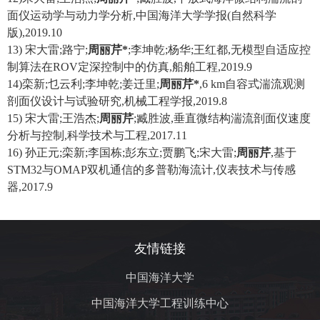
面仪运动学与动力学分析
,
中国海洋大学学报
(
自然科学
版
),2019.10
13)
宋大雷
;
路宁
;
周丽芹
*
;
李坤乾
;
杨华
;
王红都
,
无模型自适应控
制算法在
ROV
定深控制中的仿真
,
船舶工程
,2019.9
14)
栾新
;
乜云利
;
李坤乾
;
姜迁里
;
周丽芹
*
,6 km
自容式湍流观测
剖面仪设计与试验研究
,
机械工程学报
,2019.8
15)
宋大雷
;
王浩杰
;
周丽芹
;
臧胜波
,
垂直微结构湍流剖面仪速度
分析与控制
,
科学技术与工程
,2017.11
16)
孙正元
;
栾新
;
李国栋
;
彭东立
;
贾鹏飞
;
宋大雷
;
周丽芹
,
基于
STM32
与
OMAP
双机通信的多普勒海流计
,
仪表技术与传感
器
,2017.9
友情链接
中国海洋大学
中国海洋大学工程训练中心