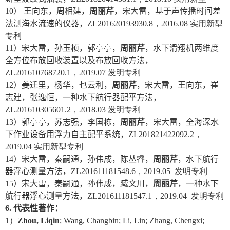
10
） 王向东，周相建，
周丽芹
，宋大雷，基于声传播时间差
法测海水流速的仪器，
ZL201620193930.8
，
2016.08
实用新型
专利
11
）宋大雷，孙玉桢，郭亭亭，
周丽芹
，水下滑翔机两维度
全方位布放回收装置以及布放回收方法，
ZL201610768720.1
，
2019.07
发明专利
12
）姜迁里，杨华，乜云利，
周丽芹
，宋大雷，王向东，崔
志建，张逸恒，一种水下航行器配平方法，
ZL201610305601.2
，
2018.03
发明专利
13
）郭亭亭，苏志强，李国栋，
周丽芹
，宋大雷，全海深水
下作业设备用浮力自主配平系统，
ZL201821422092.2
，
2019.04
实用新型专利
14
）宋大雷，秦嗣通，孙伟成，陈丛睿，
周丽芹
，水下航行
器浮心测量方法，
ZL201611181548.6
，
2019.05
发明专利
15
）宋大雷，秦嗣通，孙伟成，臧文川，
周丽芹
，一种水下
航行器浮心测量方法，
ZL201611181547.1
，
2019.04
发明专利
6.
代表性著作：
1
）
Zhou, Liqin
; Wang, Changbin; Li, Lin; Zhang, Chengxi;