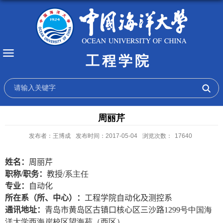
工程学院
周丽芹
发布者：王博成
发布时间：2017-05-04
浏览次数：
17640
姓名：
周丽芹
职称
/
职务：
教授
/
系主任
专业：
自动化
所在系（所、中心）：
工程学院自动化及测控系
通讯地址：
青岛市黄岛区古镇口核心区三沙路
1299
号中国海
洋大学西海岸校区望海苑（西区）