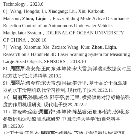
Technology
，
2023.6
6
）
Wang, Hongdu; Li, Xiaogang; Liu, Xin; Karkoub,
Mansour;
Zhou, Liqin
，
Fuzzy Sliding Mode Active Disturbance
Rejection Control of an Autonomous Underwater Vehicle-
Manipulator System
，
JOURNAL OF OCEAN UNIVERSITY
OF CHINA
，
2020.10
7
）
Wang, Xiaomin; Xie, Zexiao; Wang, Kun;
Zhou, Liqin
,
Research on a Handheld 3D Laser Scanning System for Measuring
Large-Sized Objects, SENSORS
，
2018.10
8
）
周丽芹
;
葛安亮
;
王向东
;
李坤乾
;
宋大雷
,
海洋湍流数据实时压
缩方法研究
,
海洋科学
,2019.2
9
）
周丽芹
;
傅金辉
;
宋大雷
;
贺同福
;
姜迁里
,
基于高阶干扰观测
器的水下滑翔机迭代学习控制
,
现代电子技术
,2022.11
10
）
周丽芹
;
孙鹏
;
杨华
;
郭亭亭
;
姜迁里
,
横摇倾角对浮标通信强
度的作用机理研究
,
现代电子技术
,2022.2
11
）常晓峰
;
栾新
;
周丽芹
*
;
李坤乾
;
陈丛睿
;
石舵
;
麻怡凯
;
彭曦
,
多
参数帆船运动监测系统研究
,
中国海洋大学学报
(
自然科学
版
),2020.6
12)
宋大雷
;
王浩杰
;
周丽芹
*
;
臧胜波
,
下放式海洋微结构湍流剖