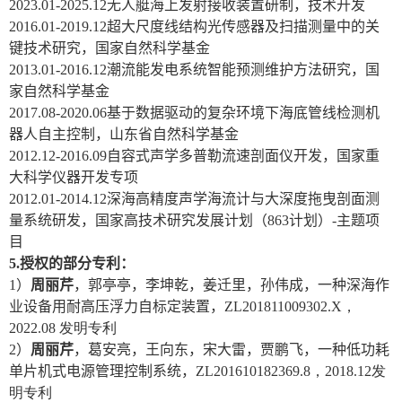
2023.01-2025.12
无人艇海上发射接收装置研制，技术开发
2016.01-2019.12
超大尺度线结构光传感器及扫描测量中的关
键技术研究，国家自然科学基金
2013.01-2016.12
潮流能发电系统智能预测维护方法研究，国
家自然科学基金
2017.08-2020.06
基于数据驱动的复杂环境下海底管线检测机
器人自主控制，山东省自然科学基金
2012.12-2016.09
自容式声学多普勒流速剖面仪开发，国家重
大科学仪器开发专项
2012.01-2014.12
深海高精度声学海流计与大深度拖曳剖面测
量系统研发，国家高技术研究发展计划（
863
计划）
-
主题项
目
5.
授权的部分专利：
1
）
周丽芹
，郭亭亭，李坤乾，姜迁里，孙伟成，一种深海作
业设备用耐高压浮力自标定装置，
ZL201811009302.X
，
2022.08
发明专利
2
）
周丽芹
，葛安亮，王向东，宋大雷，贾鹏飞，一种低功耗
单片机式电源管理控制系统，
ZL201610182369.8
，
2018.12
发
明专利