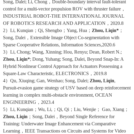
Song, Dalei; Li, Chong
，
Double-boundary interval fault-tolerant
control for a multi-vector propulsion ROV with thruster failure
，
INDUSTRIAL ROBOT-THE INTERNATIONAL JOURNAL
OF ROBOTICS RESEARCH AND APPLICATION
，
2020.8
2
）
Li, Kunqian
；
Qi, Shengbo
；
Yang, Hua
；
Zhou, Liqin*
；
Song, Dalei
，
Extensible Image Object Co-segmentation with
Sparse Cooperative Relations, Information Sciences,2020.6
3
）
Li, Chong; Wang, Xinning; Hou, Renyu; Dean, Robert N.;
Zhou, Liqin*
; Dong, Yuhang; Song, Dalei, Beyond Snap-In: A
Hybrid Nonlinear Control Approach for Actuators Possessing a
Square-Law Characteristic, ELECTRONICS
，
2019.8
4
）
Qu, Xiuqing; Gan, Wenhao; Song, Dalei;
Zhou, Liqin
,
Pursuit-evasion game strategy of USV based on deep reinforcement
learning in complex multi-obstacle environment, OCEAN
ENGINEERING
，
2023.4
5
）
Li, Kunqian
；
Wu, Li,
；
Qi, Qi
；
Liu, Wenjie
；
Gao, Xiang
；
Zhou, Liqin
；
Song, Dalei
，
Beyond Single Reference for
Training: Underwater Image Enhancement via Comparative
Learning
，
IEEE Transactions on Circuits and Systems for Video