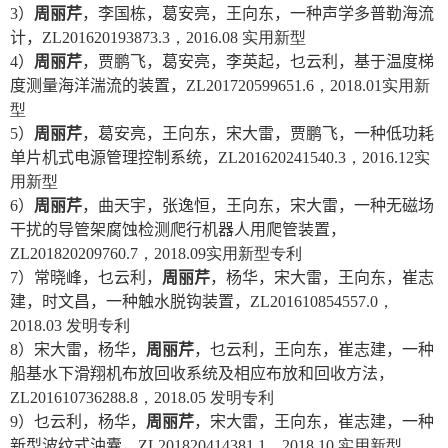
3
）
周丽芹
，李国栋，葛安亮，王向东，一种声学多普勒海流
计，
ZL201620193873.3
，
2016.08
实用新型
4
）
周丽芹
，贾鹏飞，葛安亮，李英起，乜云利，基于温度梯
度测量海洋湍流的装置，
ZL201720599651.6
，
2018.01
实用新
型
5
）
周丽芹
，葛安亮，王向东，宋大雷，贾鹏飞，一种低功耗
单片机式电源管理控制系统，
ZL201620241540.3
，
2016.12
实
用新型
6
）
周丽芹
，曲天宇，张逸恒，王向东，宋大雷，一种无磁场
干扰的导管架腐蚀检测爬行机器人用爬管装置，
ZL201820209760.7
，
2018.09
实用新型专利
7
）常晓峰，乜云利，
周丽芹
，杨华，宋大雷，王向东，崔志
建，时文昌，一种触水脱钩装置，
ZL201610854557.0
，
2018.03
发明专利
8
）宋大雷，杨华，
周丽芹
，乜云利，王向东，崔志建，一种
船基水下滑翔机布放回收系统及相应布放和回收方法，
ZL201610736288.8
，
2018.05
发明专利
9
）乜云利，杨华，
周丽芹
，宋大雷，王向东，崔志建，一种
新型波纹式油囊，
ZL201820414381.1
，
2018.10
实用新型