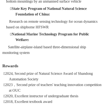
bottom mountings by an unmanned surface vehicle
State Key Program of National Natural Science

Foundation of China:
Research on remote sensing technology for ocean dynamics
based on shipborne HFSWR
National Marine Technology Program for Public

Welfare:
Satellite-airplane-island based three-dimensional ship
monitoring system
Rewards
2024, Second prize of Natural Science Award of Shandong

Automation Society
2023
，
Second prize of teachers' teaching innovation competition

at OUC
2020, Excel
lent instructor of undergraduate thesis

2018, Excellent textbook award
