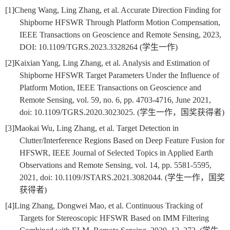
[1]
Cheng Wang, Ling Zhang, et al. Accurate Direction Finding for
Shipborne HFSWR Through Platform Motion Compensation,
IEEE Transactions on Geoscience and Remote Sensing, 2023,
DOI: 10.1109/TGRS.2023.3328264 (
学生一作
)
[2]
Kaixian Yang, Ling Zhang, et al. Analysis and Estimation of
Shipborne HFSWR Target Parameters Under the Influence of
Platform Motion, IEEE Transactions on Geoscience and
Remote Sensing, vol. 59, no. 6, pp. 4703-4716, June 2021,
doi: 10.1109/TGRS.2020.3023025. (
学生一作，国奖获得者
)
[3]
Maokai Wu, Ling Zhang, et al. Target Detection in
Clutter/Interference Regions Based on Deep Feature Fusion for
HFSWR, IEEE Journal of Selected Topics in Applied Earth
Observations and Remote Sensing, vol. 14, pp. 5581-5595,
2021, doi: 10.1109/JSTARS.2021.3082044. (
学生一作，国奖
获得者
)
[4]
Ling Zhang, Dongwei Mao, et al. Continuous Tracking of
Targets for Stereoscopic HFSWR Based on IMM Filtering