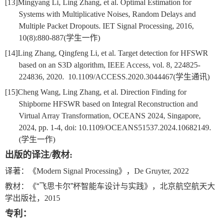
[13]
Mingyang Li, Ling Zhang, et al. Optimal Estimation for
Systems with Multiplicative Noises, Random Delays and
Multiple Packet Dropouts. IET Signal Processing, 2016,
10(8):880-887(
学生一作
)
[14]
Ling Zhang, Qingfeng Li, et al. Target detection for HFSWR
based on an S3D algorithm, IEEE Access, vol. 8, 224825-
224836, 2020. 10.1109/ACCESS.2020.3044467(
学生通讯
)
[15]
Cheng Wang, Ling Zhang, et al. Direction Finding for
Shipborne HFSWR based on Integral Reconstruction and
Virtual Array Transformation, OCEANS 2024, Singapore,
2024, pp. 1-4, doi: 10.1109/OCEANS51537.2024.10682149.
(
学生一作
)
出版的译注
/
教材
:
译著：《
Modern Signal Processing
》，
De Gruyter, 2022
教材：《“飞思卡尔”杯智能车设计与实践》，北京航空航天大
学出版社，
2015
专利：