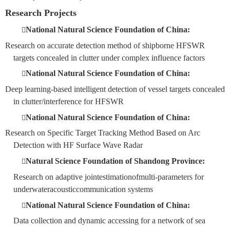
Research Projects
National Natural Science Foundation of China:

Research on accurate detection method of shipborne HFSWR
targets concealed in clutter under complex influence factors
National Natural Science Foundation of China:

Deep learning-based intelligent detection of vessel targets concealed
in clutter/interference for HFSWR
National Natural Science Foundation of China:

Research on Specific Target Tracking Method Based on Arc
Detection with HF Surface Wave Radar
Natural Science Foundation of Shandong Province:

Research on adaptive
joint
estimation
of
multi
-
parameters
for
underwater
acoustic
communication
systems
National Natural Science Foundation of China:

Data collection and dynamic accessing for a network of sea