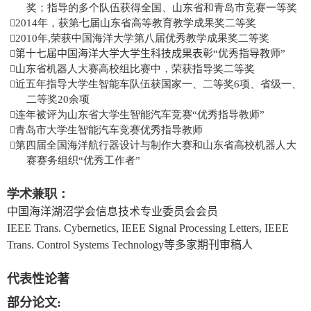
奖；指导的多个队伍获得全国、山东省和青岛市竞赛一等奖

2014
年，获第七届山东省高等教育教学成果奖二等奖

2010
年
,
荣获中国海洋大学第八届优秀教学成果奖二等奖

第十
七届中国海洋大学大学生科技成果表彰“优秀指导教师”

山东省机器人大赛高校组比赛中，荣获指导奖二等奖

近五年指导大学生智能车队伍获国家一、二等奖
6
项、省级一、
二等奖
20
余项

连年被评为山东省大学生智能汽车竞赛“优秀指导教师”

青岛市大学生智能汽车竞赛优秀指导教师

第四届全国海洋航行器设计与制作大赛和山东省高校机器人大
赛赛务组织“优秀工作者”
学术兼职：
中国海洋湖沼学会信息技术专业委员会会员
IEEE Trans. Cybernetics, IEEE Signal Processing Letters, IEEE
Trans. Control Systems Technology
等多家期刊审稿人
代表性论著
部分论文
: