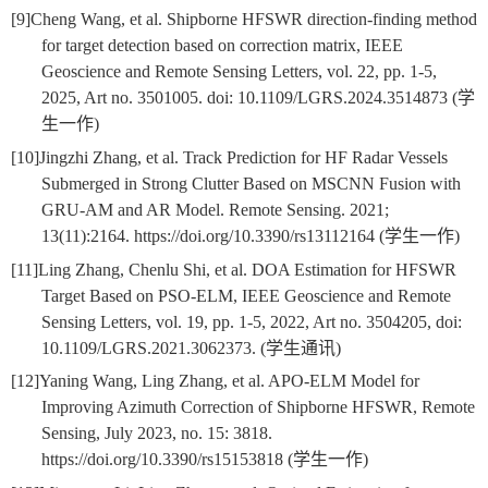
[9]
Cheng Wang, et al. Shipborne HFSWR direction-finding method
for target detection based on correction matrix, IEEE
Geoscience and Remote Sensing Letters, vol. 22, pp. 1-5,
2025, Art no. 3501005. doi: 10.1109/LGRS.2024.3514873 (
学
生一作
)
[10]
Jingzhi Zhang, et al. Track Prediction for HF Radar Vessels
Submerged in Strong Clutter Based on MSCNN Fusion with
GRU-AM and AR Model. Remote Sensing. 2021;
13(11):2164. https://doi.org/10.3390/rs13112164 (
学生一作
)
[11]
Ling Zhang, Chenlu Shi, et al. DOA Estimation for HFSWR
Target Based on PSO-ELM, IEEE Geoscience and Remote
Sensing Letters, vol. 19, pp. 1-5, 2022, Art no. 3504205, doi:
10.1109/LGRS.2021.3062373. (
学生通讯
)
[12]
Yaning Wang, Ling Zhang, et al. APO-ELM Model for
Improving Azimuth Correction of Shipborne HFSWR, Remote
Sensing, July 2023, no. 15: 3818.
https://doi.org/10.3390/rs15153818 (
学生一作
)