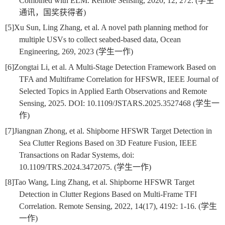
Combined with ELM. Remote Sensing, 2020, 12, 272. (
学生
通讯，国奖获得者
)
[5]
Xu Sun, Ling Zhang, et al. A novel path planning method for
multiple USVs to collect seabed-based data, Ocean
Engineering, 269, 2023 (
学生一作
)
[6]
Zongtai Li, et al. A Multi-Stage Detection Framework Based on
TFA and Multiframe Correlation for HFSWR, IEEE Journal of
Selected Topics in Applied Earth Observations and Remote
Sensing, 2025. DOI: 10.1109/JSTARS.2025.3527468 (
学生一
作
)
[7]
Jiangnan Zhong, et al. Shipborne HFSWR Target Detection in
Sea Clutter Regions Based on 3D Feature Fusion, IEEE
Transactions on Radar Systems, doi:
10.1109/TRS.2024.3472075. (
学生一作
)
[8]
Tao Wang, Ling Zhang, et al. Shipborne HFSWR Target
Detection in Clutter Regions Based on Multi-Frame TFI
Correlation. Remote Sensing, 2022, 14(17), 4192: 1-16. (
学生
一作
)