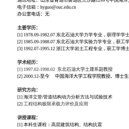
通讯地址：
山东省青岛市黄岛区三沙路
1
299
号中国海洋
电子信箱：
hyguo@ouc.edu.cn
办公室电话：
无
主要学历：
[1] 1978.0
9
-1982.07
东北石油大学力学专业，获理学学
[2] 1985.0
9
-1988.07
东北石油大学实验力学专业，获工
[3] 1992.07-1995.12
浙江大学岩土工程专业，获工学博
学术经历：
[1] 1997.02-1998.02
东北石油大学土建系副教授
[2] 2000.12-
至今 中国海洋大学工程学院教授
、
博士生
研究方向：
[1]
海洋立管
/
管道结构动力分析方法与试验技术
[2]
工程结构极限承载力评价及应用
讲授课程：
[1]
本科生课程：高层建筑结构、结构抗震