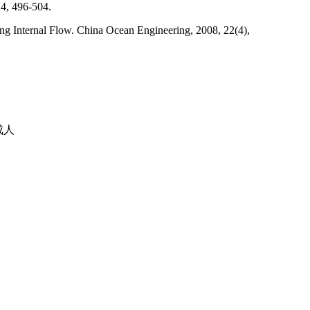
24
,
496-504.
ing Internal Flow. China Ocean Engineering
,
2008
,
22(4),
成人