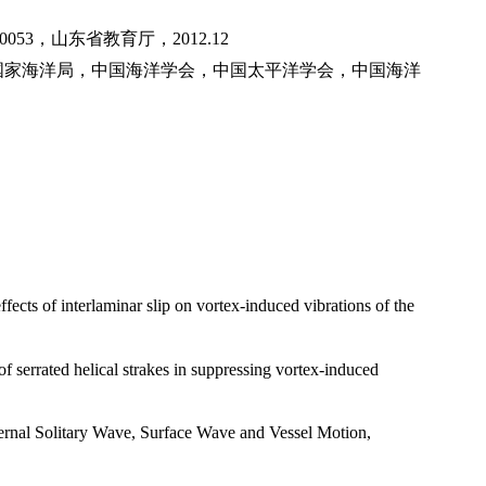
0053
，山东省教育厅，
2012.12
国家海洋局，中国海洋学会，中国太平洋学会，中国海洋
ts of interlaminar slip on vortex-induced vibrations of the
 serrated helical strakes in suppressing vortex-induced
rnal Solitary Wave, Surface Wave and Vessel Motion,