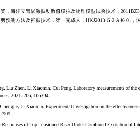
等奖，海洋立管涡激振动数值模拟及物理模型试验技术，
2011BZ3
疲劳预测方法及抑振技术，第一完成人，
HKJ2013-G-2-A46-01
，
 Liu Zhen, Li Xiaomin, Cui Peng. Laboratory measurements of the effec
ences, 2021. 206, 106394.
engjie, Li Xiaomin. Experimental investigation on the effectiveness of
12909
.
 Responses of Top Tensioned Riser Under Combined Excitation of Inte