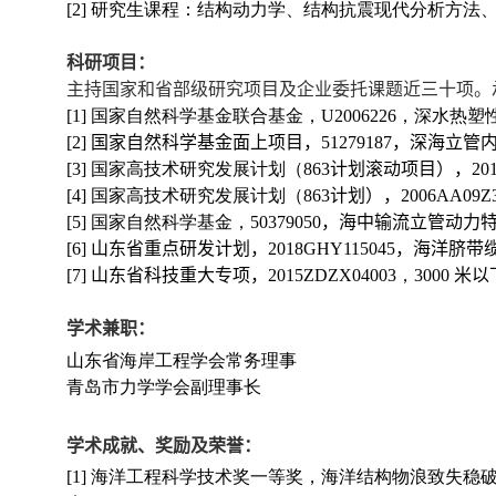
[2]
研究生课程：结构动力学、结构抗震现代分析方法
科研项目：
主持国家和省部级研究项目及企业委托课题近三十项。
[1]
国家自然科学基金联合基金，
U2006226
，深水热塑
[2]
国家自然科学基金
面上项目，
51279187
，
深海立管
[3]
国家高技术研究发展计划（
863
计划滚动项目）
，
20
[4]
国家高技术研究发展计划（
863
计划）
，
2006AA09Z
[5]
国家自然科学基金，
50379050
，
海中输流立管动力
[
6]
山东省重点研发计划
，
2018GHY115045
，
海洋脐带
[
7]
山东省
科技重大专项，
2015ZDZX04003
，
3000
米以
学术兼职：
山东省海岸工程学会常务理事
青岛市力学学会副理事长
学术成就、奖励及荣誉：
[1]
海洋工程科学技术奖一等奖，海洋结构物浪致失稳