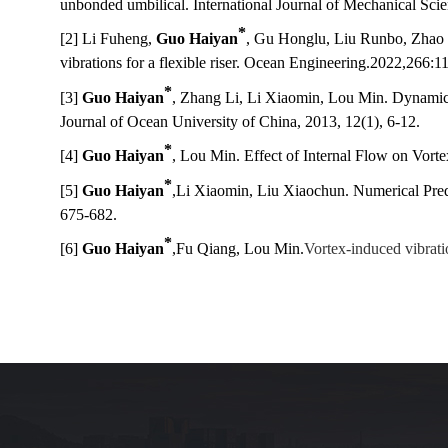
unbonded umbilical. International Journal of Mechanical Sci
*
[2] Li Fuheng,
Guo Haiyan
, Gu Honglu, Liu Runbo, Zhao Ch
vibrations for a flexible riser. Ocean Engineering
.
2022,
266:
1
*
[3]
Guo Haiyan
, Zhang Li, Li Xiaomin, Lou Min. Dynamic
Journal of Ocean University of China, 2013, 12(1), 6-12.
*
[4]
Guo Haiyan
, Lou Min. Effect of Internal Flow on Vorte
*
[5]
Guo Haiyan
,
L
i Xiaomin, Liu Xiaochun. Numerical Pred
675-682.
*
[
6]
G
uo Haiyan
,
Fu Qiang
,
Lou Min
.
Vortex-induced vibrati