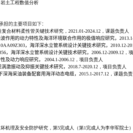
、岩土工程数值分析
承担的主要项目如下：
性复合材料柔性管关键技术研究，
2021.01-2024.12
，课题负责人
内波作用的动力特性及海洋环境联合作用的极值响应研究，
2013.1
10AA09Z303
，
海洋深水立管系统设计关键技术研究，
2010
.
12-20
356
，
海洋深水立管系统设计关键技术研究，
2006
.
12-2009
.
12
，
特性及动力响应研究，
2004
.
1-2006
.
12
，项目负责人
缆涡激振动及抑振关键技术研究
，
2018.7-2020.12
，项目负责人
下深海采油装备配套用海洋动态电缆
，
2015.1-2017.12
，课题负责
破坏机理及安全防护研究，第
5
完成人（第
1
完成人为李华军院士