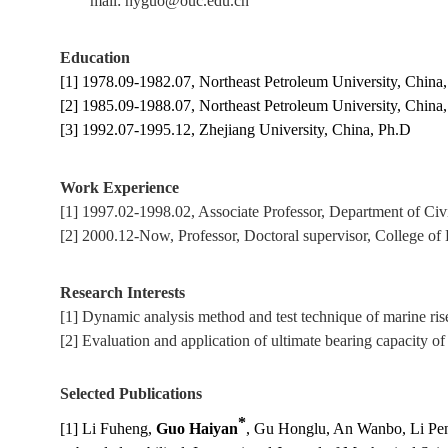
mail: hyguo@ouc.edu.cn
Education
[1] 1978.0
9
-1982.07, Northeast Petroleum University, China
,
[2] 1985.0
9
-1988.07, Northeast Petroleum University, China
,
[3] 1992.07-1995.12, Zhejiang University, China
,
Ph.D
Work Experience
[1] 1997.02-1998.02, Associate Professor, Department of Civ
[2] 2000.12-Now, Professor, Doctoral supervisor, College of
Research Interests
[1] Dynamic analysis method and test technique of marine rise
[2] Evaluation and application of ultimate bearing capacity of
Selected Publications
*
[1] Li Fuheng,
Guo Haiyan
, Gu Honglu, An Wanbo, Li Peng,