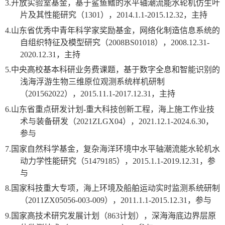
3.
开放实验室基金，基于鲨鱼鳍的水平轴潮流能水轮机仿生叶
片及其性能研究（
1301
），
2014
.1.1-2015.12.32
，主持
4.
山东省优秀中青年科学家奖励基金，网络化制造信息系统的
自组织特征及模型研究（
2008BS01018
），
2008
.
12
.
31
-
2020.12.31
，主持
5.
中央高校基本科研业务费课题，基于数字全息和智能识别的
浅海浮游生物三维原位观测系统样机研制
（
201562022
），
2015.11.1-2017.12.31
，主持
6.
山东省重点研发计划
-
重大科技创新工程，海上施工作业技
术与装备研发（
2021ZLGX04
），
2021.12.1-2024.6.30
，
参与
7.
国家自然科学基金，复杂海洋环境中水平轴潮流能水轮机水
动力学性能研究（
51479185
），
2015.1.1-2019.12.31
，参
与
8.
国家科技重大专项，海上环境及船舶运动实时监测系统研制
（
2011ZX05056-003-009
），
2011.1.1-2015.12.31
，参与
9.
国家高技术研究发展计划（
863
计划），深海海底边界层原