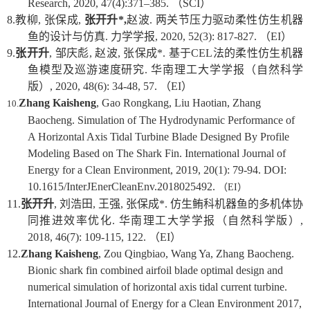
Research, 2020, 47(4):371–385.
（
SCI
）
8.
教柳
,
张保成
,
张开升
*,
赵波
.
两关节压力驱动柔性仿生机器
鱼的设计与仿真
.
力学学报
, 2020, 52(3): 817-827.
（
EI
）
9.
张开升
,
邹庆彪
,
赵波
,
张保成
*.
基于
CEL
法的柔性仿生机器
鱼模型及巡游速度研究
.
华南理工大学学报（自然科学
版）
, 2020, 48(6): 34-48, 57.
（
EI
）
Zhang Kaisheng
, Gao Rongkang, Liu Haotian, Zhang
10.
Baocheng. Simulation of The Hydrodynamic Performance of
A Horizontal Axis Tidal Turbine Blade Designed By Profile
Modeling Based on The Shark Fin. International Journal of
Energy for a Clean Environment, 2019, 20(1): 79-94. DOI:
10.1615/InterJEnerCleanEnv.2018025492.
（
EI
）
11.
张开升
,
刘浩田
,
王强
,
张保成
*.
仿生鲔科机器鱼的多机体协
同推进效率优化
.
华南理工大学学报（自然科学版）
,
2018, 46(7): 109-115, 122.
（
EI
）
12.
Zhang Kaisheng
, Zou Qingbiao, Wang Ya, Zhang Baocheng.
Bionic shark fin combined airfoil blade optimal design and
numerical simulation of horizontal axis tidal current turbine.
International Journal of Energy for a Clean Environment 2017,