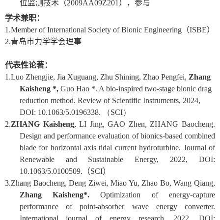
位监测技术（
2009AA09Z201
），参与
学术兼职：
1.
Member of
International Society of Bionic Engineering
（
ISBE
）
2.
青岛市力学学会理事
代表性论著：
1.
Luo Zhengjie, Jia Xuguang, Zhu Shining, Zhao Pengfei,
Zhang
Kaisheng *,
Guo Hao *. A bio-inspired two-stage bionic drag
reduction method. Review of Scientific Instruments, 2024,
DOI: 10.1063/5.0196338.
（
SCI
）
2.
ZHANG Kaisheng
, LI Jing, GAO Zhen, ZHANG Baocheng.
Design and performance evaluation of bionics-based combined
blade for horizontal axis tidal current hydroturbine. Journal of
Renewable and Sustainable Energy, 2022, DOI:
10.1063/5.0100509.
（
SCI
）
3.
Zhang Baocheng, Deng Ziwei, Miao Yu, Zhao Bo, Wang Qiang,
Zhang Kaisheng*.
Optimization of energy‐capture
performance of point‐absorber wave energy converter.
International journal of energy research, 2022, DOI: