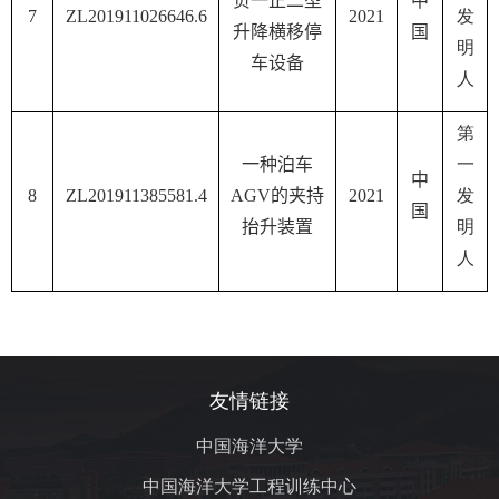
负一正二型
中
7
ZL201911026646.6
2021
发
升降横移停
国
明
车设备
人
第
一种泊车
一
中
8
ZL201911385581.4
AGV
的夹持
2021
发
国
抬升装置
明
人
友情链接
中国海洋大学
中国海洋大学工程训练中心